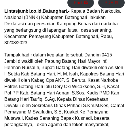
Print 🖨
PDF 📄
Lintasjambi.co.id.Batanghari.-
Kepala Badan Narkotika
Nasional (BNNK) Kabupaten Batanghari lakukan
Deklarasi dan peresmian Kampung Bebas dari narkoba
yang berlangsung di lapangan futsal desa senaning,
Kecamatan Pemayung Kabupaten Batanghari, Rabu,
30/08/2023.
Tampak hadir dalam kegiatan tersebut, Dandim 0415
Jambi diwakili oleh Pabung Batang Hari Mayor Inf.
Herman Nursalih, Bupati Batang Hari diwakili oleh Asisten
II Setda Kab Batang Hari, H. M. Isah, Kapolres Batang Hari
diwakili oleh Kabag Ops AKP. S. Berutu, Kasat Narkoba
Polres Batang Hari Iptu Dery Oki Wicaksono, S.H, Kasat
Pol PP Kab. Batang Hari Adnan, S.Sos, Kadis PMD Kan
Batang Hari Taufiq. S.Ag, Kepala Dinas Kesehatan
Diwakili oleh Sekretaris Dinas Prihadi S.Km.M.Kes, Camat
Pemayung M.Syaifudin, S.E, Kuaket Ke Pemayung
Mutawali, Kades Senaning Bapak Kusnadi, beserta
perangkatnya, Tokoh agama dan tokoh masyarakat,