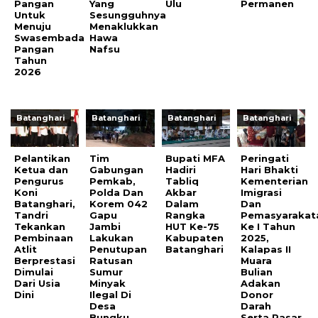
Pangan
Yang
Ulu
Permanen
Untuk
Sesungguhnya
Menuju
Menaklukkan
Swasembada
Hawa
Pangan
Nafsu
Tahun
2026
Batanghari
Batanghari
Batanghari
Batanghari
Pelantikan
Tim
Bupati MFA
Peringati
Ketua dan
Gabungan
Hadiri
Hari Bhakti
Pengurus
Pemkab,
Tabliq
Kementerian
Koni
Polda Dan
Akbar
Imigrasi
Batanghari,
Korem 042
Dalam
Dan
Tandri
Gapu
Rangka
Pemasyarakat
Tekankan
Jambi
HUT Ke-75
Ke I Tahun
Pembinaan
Lakukan
Kabupaten
2025,
Atlit
Penutupan
Batanghari
Kalapas II
Berprestasi
Ratusan
Muara
Dimulai
Sumur
Bulian
Dari Usia
Minyak
Adakan
Dini
Ilegal Di
Donor
Desa
Darah
Bungku
Serta Pasar