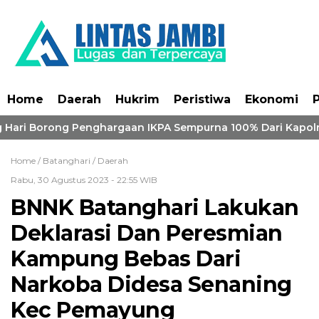
Home
Daerah
Hukrim
Peristiwa
Ekonomi
P
Hari Borong Penghargaan IKPA Sempurna 100% Dari Kapolri
Home /
Batanghari
/
Daerah
Rabu, 30 Agustus 2023 - 22:55 WIB
BNNK Batanghari Lakukan
Deklarasi Dan Peresmian
Kampung Bebas Dari
Narkoba Didesa Senaning
Kec Pemayung