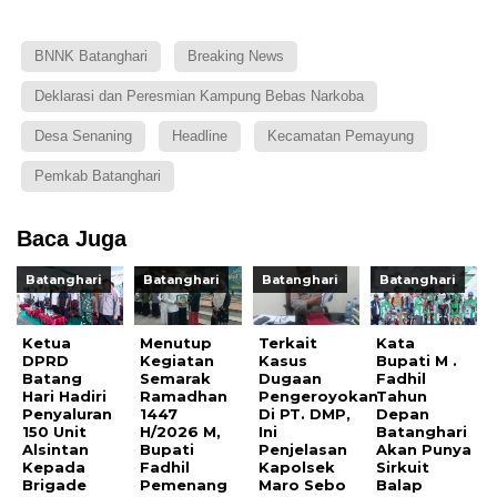
BNNK Batanghari
Breaking News
Deklarasi dan Peresmian Kampung Bebas Narkoba
Desa Senaning
Headline
Kecamatan Pemayung
Pemkab Batanghari
Baca Juga
Batanghari
Batanghari
Batanghari
Batanghari
Ketua
Menutup
Terkait
Kata
DPRD
Kegiatan
Kasus
Bupati M .
Batang
Semarak
Dugaan
Fadhil
Hari Hadiri
Ramadhan
Pengeroyokan
Tahun
Penyaluran
1447
Di PT. DMP,
Depan
150 Unit
H/2026 M,
Ini
Batanghari
Alsintan
Bupati
Penjelasan
Akan Punya
Kepada
Fadhil
Kapolsek
Sirkuit
Brigade
Pemenang
Maro Sebo
Balap