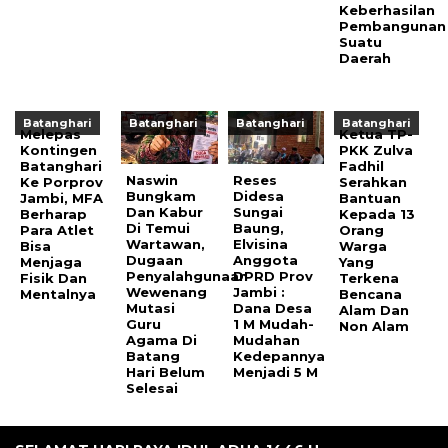
Keberhasilan
Pembangunan
Suatu
Daerah
Batanghari
Batanghari
Batanghari
Batanghari
Melepas
Ketua TP-
Kontingen
PKK Zulva
Batanghari
Fadhil
Naswin
Reses
Ke Porprov
Serahkan
Bungkam
Didesa
Jambi, MFA
Bantuan
Dan Kabur
Sungai
Berharap
Kepada 13
Di Temui
Baung,
Para Atlet
Orang
Wartawan,
Elvisina
Bisa
Warga
Dugaan
Anggota
Menjaga
Yang
Penyalahgunaan
DPRD Prov
Fisik Dan
Terkena
Wewenang
Jambi :
Mentalnya
Bencana
Mutasi
Dana Desa
Alam Dan
Guru
1 M Mudah-
Non Alam
Agama Di
Mudahan
Batang
Kedepannya
Hari Belum
Menjadi 5 M
Selesai