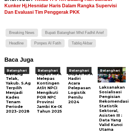
Kunker Hj.Hesnidar Haris Dalam Rangka Supervisi
Dan Evaluasi Tim Penggerak PKK
Breaking News
Bupati Batanghari Mhd Fadhil Arief
Headline
Ponpes Al Fatih
Tabliq Akbar
Baca Juga
Batanghari
Batanghari
Batanghari
Batanghari
Menang
Bupati MFA
Bupati MFA
Telak,
Melepas
Hadiri
Yakub. S.Ag
Kontingen
Acara
Laksanakan
Terpilih
Atlit NPCI
Pelepasan
Sosialisasi
Menjadi
Mengikuti
Logistik
Pengisian
Kades
POR NPC
Pemilu
Rekomendasi
Tenam
Provinsi
2024
Statistik
Periode
Jambi Ke-IX
Sektoral,
2023-2028
Tahun 2025
Asisten III :
Data Yang
Valid Kunci
Utama