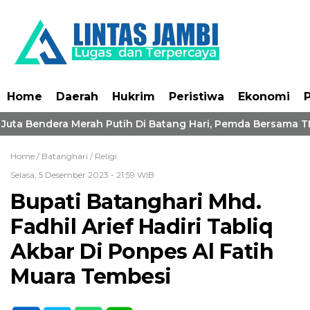
Home
Daerah
Hukrim
Peristiwa
Ekonomi
P
Juta Bendera Merah Putih Di Batang Hari, Pemda Bersama TNI
Home /
Batanghari
/
Religi
Selasa, 5 Desember 2023 - 21:59 WIB
Bupati Batanghari Mhd.
Fadhil Arief Hadiri Tabliq
Akbar Di Ponpes Al Fatih
Muara Tembesi