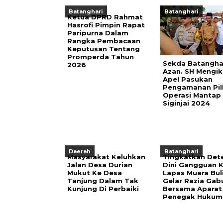
Batanghari
Batanghari
Ketua DPRD Rahmat
Hasrofi Pimpin Rapat
Paripurna Dalam
Rangka Pembacaan
Keputusan Tentang
Promperda Tahun
Sekda Batanghar
2026
Azan. SH Mengik
Apel Pasukan
Pengamanan Pil
Operasi Mantap 
Siginjai 2024
Daerah
Batanghari
Masyarakat Keluhkan
Tingkatkan Det
Jalan Desa Durian
Dini Gangguan K
Mukut Ke Desa
Lapas Muara Bul
Tanjung Dalam Tak
Gelar Razia Ga
Kunjung Di Perbaiki
Bersama Aparat
Penegak Hukum