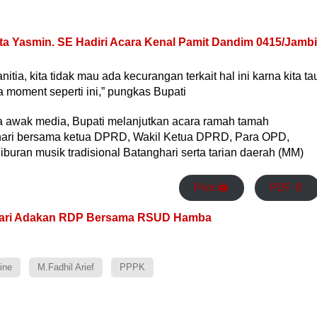
a Yasmin. SE Hadiri Acara Kenal Pamit Dandim 0415/Jambi
ia, kita tidak mau ada kecurangan terkait hal ini karna kita ta
 moment seperti ini,” pungkas Bupati
 awak media, Bupati melanjutkan acara ramah tamah
ari bersama ketua DPRD, Wakil Ketua DPRD, Para OPD,
uran musik tradisional Batanghari serta tarian daerah (MM)
Print 🖨
PDF 📄
hari Adakan RDP Bersama RSUD Hamba
ine
M.Fadhil Arief
PPPK