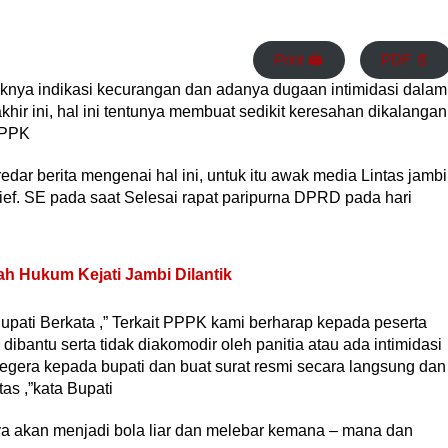
Print 🖨
PDF 📄
aknya indikasi kecurangan dan adanya dugaan intimidasi dalam
hir ini, hal ini tentunya membuat sedikit keresahan dikalangan
PPPK
redar berita mengenai hal ini, untuk itu awak media Lintas jambi
ef. SE pada saat Selesai rapat paripurna DPRD pada hari
ah Hukum Kejati Jambi Dilantik
ati Berkata ,” Terkait PPPK kami berharap kepada peserta
dibantu serta tidak diakomodir oleh panitia atau ada intimidasi
 segera kepada bupati dan buat surat resmi secara langsung dan
tas ,”kata Bupati
a akan menjadi bola liar dan melebar kemana – mana dan