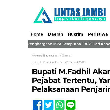
Home
Daerah
Hukrim
Peristiwa
Hari Borong Penghargaan IKPA Sempurna 100% Dari Kapolri
Home /
Batanghari
/
Daerah
Jumat, 2 Desember 2022 - 20:14 WIB
Bupati M.Fadhil Aka
Pejabat Tertentu, Y
Pelaksanaan Penjar