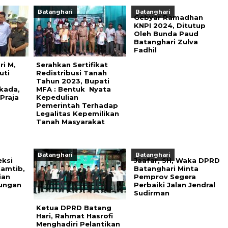
Batanghari
Batanghari
Gebyar Ramadhan
KNPI 2024, Ditutup
Oleh Bunda Paud
Batanghari Zulva
Fadhil
i M,
Serahkan Sertifikat
uti
Redistribusi Tanah
Tahun 2023, Bupati
kada,
MFA : Bentuk Nyata
Praja
Kepedulian
Pemerintah Terhadap
Legalitas Kepemilikan
Tanah Masyarakat
Batanghari
Batanghari
eksi
Jaafar, SH, Waka DPRD
amtib,
Batanghari Minta
ian
Pemprov Segera
bungan
Perbaiki Jalan Jendral
Sudirman
Ketua DPRD Batang
Hari, Rahmat Hasrofi
Menghadiri Pelantikan