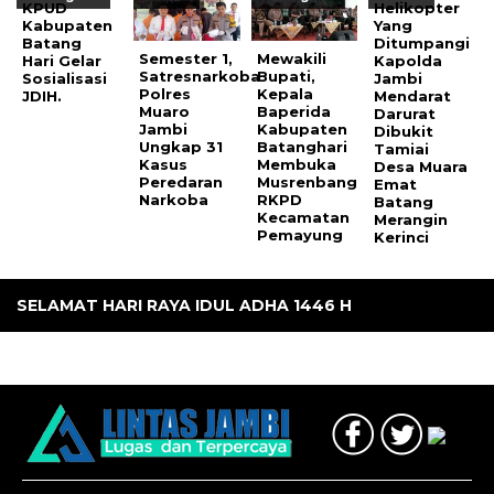
KPUD
Helikopter
Kabupaten
Yang
Batang
Ditumpangi
Semester 1,
Mewakili
Hari Gelar
Kapolda
Satresnarkoba
Bupati,
Sosialisasi
Jambi
Polres
Kepala
JDIH.
Mendarat
Muaro
Baperida
Darurat
Jambi
Kabupaten
Dibukit
Ungkap 31
Batanghari
Tamiai
Kasus
Membuka
Desa Muara
Peredaran
Musrenbang
Emat
Narkoba
RKPD
Batang
Kecamatan
Merangin
Pemayung
Kerinci
SELAMAT HARI RAYA IDUL ADHA 1446 H