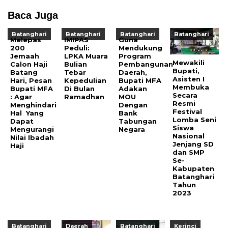
Baca Juga
Batanghari
Batanghari
Batanghari
Batanghari
Melepas
IMIPAS
Guna
200
Peduli:
Mendukung
Jemaah
LPKA Muara
Program
Mewakili
Calon Haji
Bulian
Pembangunan
Bupati,
Batang
Tebar
Daerah,
Asisten I
Hari, Pesan
Kepedulian
Bupati MFA
Membuka
Bupati MFA
Di Bulan
Adakan
Secara
: Agar
Ramadhan
MOU
Resmi
Menghindari
Dengan
Festival
Hal Yang
Bank
Lomba Seni
Dapat
Tabungan
Siswa
Mengurangi
Negara
Nasional
Nilai Ibadah
Jenjang SD
Haji
dan SMP
Se-
Kabupaten
Batanghari
Tahun
2023
Batanghari
Daerah
Batanghari
Kerinci