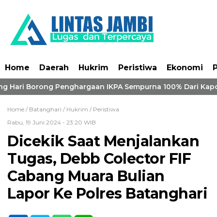
Home
Daerah
Hukrim
Peristiwa
Ekonomi
P
g Hari Borong Penghargaan IKPA Sempurna 100% Dari Kapolr
Home /
Batanghari
/
Hukrim
/
Peristiwa
Rabu, 19 Juni 2024 - 23:20 WIB
Dicekik Saat Menjalankan
Tugas, Debb Colector FIF
Cabang Muara Bulian
Lapor Ke Polres Batanghari