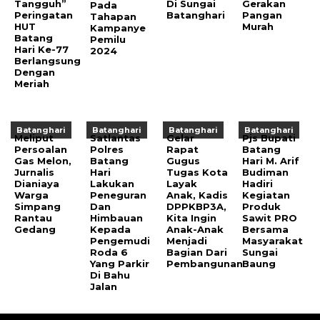
Tangguh”
Di Sungai
Gerakan
Pada
Peringatan
Batanghari
Pangan
Tahapan
HUT
Murah
Kampanye
Batang
Pemilu
Hari Ke-77
2024
Berlangsung
Dengan
Meriah
Batanghari
Batanghari
Batanghari
Batanghari
Meliput
Satlantas
Gelar
Pjs Bupati
Persoalan
Polres
Rapat
Batang
Gas Melon,
Batang
Gugus
Hari M. Arif
Jurnalis
Hari
Tugas Kota
Budiman
Dianiaya
Lakukan
Layak
Hadiri
Warga
Peneguran
Anak, Kadis
Kegiatan
Simpang
Dan
DPPKBP3A,
Produk
Rantau
Himbauan
Kita Ingin
Sawit PRO
Gedang
Kepada
Anak-Anak
Bersama
Pengemudi
Menjadi
Masyarakat
Roda 6
Bagian Dari
Sungai
Yang Parkir
Pembangunan
Baung
Di Bahu
Jalan