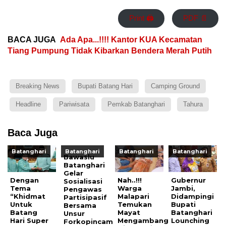
Print 🖨
PDF 📄
BACA JUGA
Ada Apa...!!!! Kantor KUA Kecamatan
Tiang Pumpung Tidak Kibarkan Bendera Merah Putih
Breaking News
Bupati Batang Hari
Camping Ground
Headline
Pariwisata
Pemkab Batanghari
Tahura
Baca Juga
Batanghari
Batanghari
Batanghari
Batanghari
Bawaslu
Batanghari
Gelar
Dengan
Nah..!!!
Gubernur
Sosialisasi
Tema
Warga
Jambi,
Pengawas
“Khidmat
Malapari
Didampingi
Partisipasif
Untuk
Temukan
Bupati
Bersama
Batang
Mayat
Batanghari
Unsur
Hari Super
Mengambang
Lounching
Forkopincam