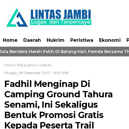
Home
Daerah
Hukrim
Peristiwa
Ekonomi
P
uta Bendera Merah Putih Di Batang Hari, Pemda Bersama TNI
Home /
Batanghari
/
Daerah
Minggu, 18 Desember 2022 - 16:19 WIB
Fadhil Menginap Di
Camping Ground Tahura
Senami, Ini Sekaligus
Bentuk Promosi Gratis
Kepada Peserta Trail