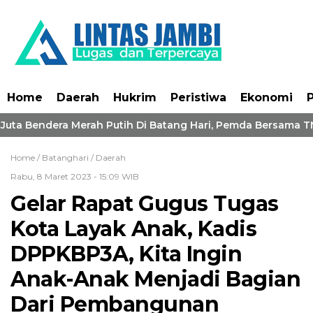
Home
Daerah
Hukrim
Peristiwa
Ekonomi
P
uta Bendera Merah Putih Di Batang Hari, Pemda Bersama TNI
Home /
Batanghari
/
Daerah
Rabu, 8 Maret 2023 - 15:09 WIB
Gelar Rapat Gugus Tugas
Kota Layak Anak, Kadis
DPPKBP3A, Kita Ingin
Anak-Anak Menjadi Bagian
Dari Pembangunan