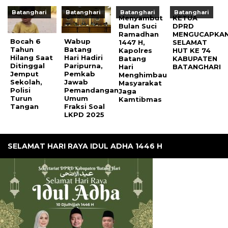
Batanghari
Batanghari
Batanghari
Batanghari
Menyambut
KETUA
Bulan Suci
DPRD
Ramadhan
MENGUCAPKA
Bocah 6
Wabup
1447 H,
SELAMAT
Tahun
Batang
Kapolres
HUT KE 74
Hilang Saat
Hari Hadiri
Batang
KABUPATEN
Ditinggal
Paripurna,
Hari
BATANGHARI
Jemput
Pemkab
Menghimbau
Sekolah,
Jawab
Masyarakat
Polisi
Pemandangan
Jaga
Turun
Umum
Kamtibmas
Tangan
Fraksi Soal
LKPD 2025
SELAMAT HARI RAYA IDUL ADHA 1446 H