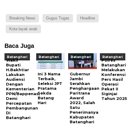
Breaking News
Gugus Tugas
Headline
Kota layak anak
Baca Juga
Batanghari
Batanghari
Batanghari
Batanghari
Wakil
Polres
Bupati
Batanghari
H.Bakhtiar
Melakukan
Ini 3 Nama
Gubernur
Lakukan
Konferensi
Terbaik,
Jambi
Audiensi
Pers Hasil
Seleksi JPT
Serahkan
Dengan
Operasi
Pratama
Penghargaan
Kementerian
Pekat II
Sekda
Paritrana
PPN/Bappenas,
Siginjai
Batang
Award
Demi
Tahun 2025
Hari
2022, Salah
Percepatan
Satu
Pembangunan
Penerimanya
Di
Kabupaten
Batanghari
Batanghari