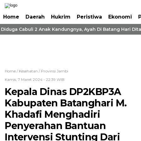
Home
Daerah
Hukrim
Peristiwa
Ekonomi
P
 Diduga Cabuli 2 Anak Kandungnya, Ayah Di Batang Hari Dita
Home /
Kesehatan
/
Provinsi Jambi
Kamis, 7 Maret 2024 - 22:39 WIB
Kepala Dinas DP2KBP3A
Kabupaten Batanghari M.
Khadafi Menghadiri
Penyerahan Bantuan
Intervensi Stunting Dari