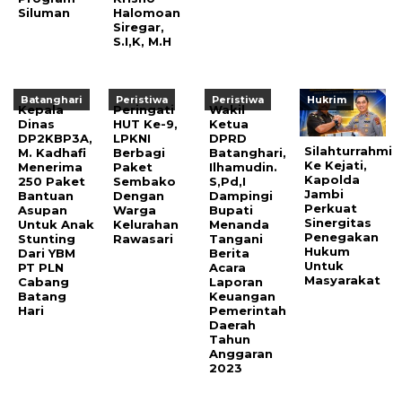
Siluman
Halomoan
Siregar,
S.I,K, M.H
Batanghari
Peristiwa
Peristiwa
Hukrim
Kepala
Peringati
Wakil
Dinas
HUT Ke-9,
Ketua
DP2KBP3A,
LPKNI
DPRD
Silahturrahmi
M. Kadhafi
Berbagi
Batanghari,
Ke Kejati,
Menerima
Paket
Ilhamudin.
Kapolda
250 Paket
Sembako
S,Pd,I
Jambi
Bantuan
Dengan
Dampingi
Perkuat
Asupan
Warga
Bupati
Sinergitas
Untuk Anak
Kelurahan
Menanda
Penegakan
Stunting
Rawasari
Tangani
Hukum
Dari YBM
Berita
Untuk
PT PLN
Acara
Masyarakat
Cabang
Laporan
Batang
Keuangan
Hari
Pemerintah
Daerah
Tahun
Anggaran
2023