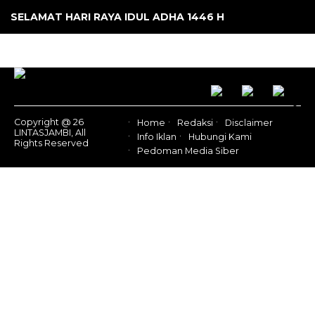
SELAMAT HARI RAYA IDUL ADHA 1446 H
Copyright @ 26
Home
Redaksi
Disclaimer
LINTASJAMBI, All
Info Iklan
Hubungi Kami
Rights Reserved
Pedoman Media Siber