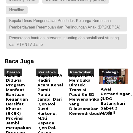
Headline
Kepala Dinas Pengendalian Penduduk Keluarga Berencana
Pemberdayaan Perempuan dan Perlindungan Anak (DP2KBP3A)
Penyerahan bantuan intervensi stunting dan sosialisasi stunting
dari PTPN IV Jambi
Baca Juga
Daerah
Peristiwa
Pendidikan
Olahraga
Nah..!!!
Bupati MFA
Bupati MFA
Diduga
Hadiri
Membuka
Program
Acara Kenal
Bimtek
Awal
Manfaat
Pamit
Transisi
Pertandingan,
Bantuan
Polda
Paud Ke SD
JUDO
Keuangan
Jambi, Dari
Menyenangkan
Batanghari
Bersifat
Irjen Pol
Yang
Sabet 3
Khusus
Rusdi
Dilaksanakan
Medali
(BKBK)
Hartono,
Kemendikbudristek
Provinsi
M.S.i
Jambi
Kepada
merupakan
Irjen Pol.
Program
Krisno