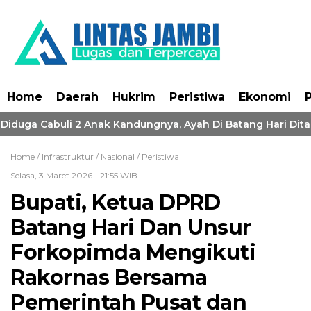
Home
Daerah
Hukrim
Peristiwa
Ekonomi
P
 Diduga Cabuli 2 Anak Kandungnya, Ayah Di Batang Hari Dita
Home /
Infrastruktur
/
Nasional
/
Peristiwa
Selasa, 3 Maret 2026 - 21:55 WIB
Bupati, Ketua DPRD
Batang Hari Dan Unsur
Forkopimda Mengikuti
Rakornas Bersama
Pemerintah Pusat dan