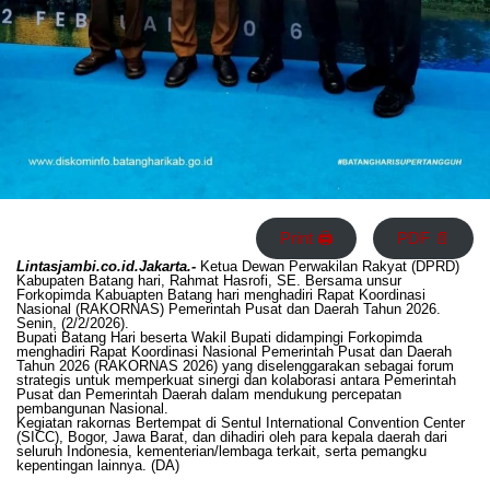
Print 🖨
PDF 📄
Lintasjambi.co.id.Jakarta.-
Ketua Dewan Perwakilan Rakyat (DPRD)
Kabupaten Batang hari, Rahmat Hasrofi, SE. Bersama unsur
Forkopimda Kabuapten Batang hari menghadiri Rapat Koordinasi
Nasional (RAKORNAS) Pemerintah Pusat dan Daerah Tahun 2026.
Senin, (2/2/2026).
Bupati Batang Hari beserta Wakil Bupati didampingi Forkopimda
menghadiri Rapat Koordinasi Nasional Pemerintah Pusat dan Daerah
Tahun 2026 (RAKORNAS 2026) yang diselenggarakan sebagai forum
strategis untuk memperkuat sinergi dan kolaborasi antara Pemerintah
Pusat dan Pemerintah Daerah dalam mendukung percepatan
pembangunan Nasional.
Kegiatan rakornas Bertempat di Sentul International Convention Center
(SICC), Bogor, Jawa Barat, dan dihadiri oleh para kepala daerah dari
seluruh Indonesia, kementerian/lembaga terkait, serta pemangku
kepentingan lainnya. (DA)