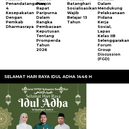
Penandatanganan
Pimpin
Batanghari
Dalam
4
Rapat
Sosialisasikan
Mendukung
Kesepakatan
Paripurna
Wajib
Pelaksanaan
Dengan
Dalam
Belajar 13
Pidana
Pemkab
Rangka
Tahun
Kerja
Dharmasraya
Pembacaan
Sosial,
Keputusan
Lapas
Tentang
Kelas IIB
Promperda
Selenggaraka
Tahun
Forum
2026
Group
Discussion
(FGD)
SELAMAT HARI RAYA IDUL ADHA 1446 H