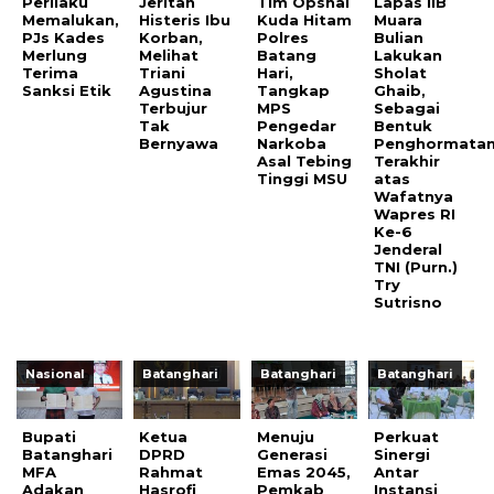
Perilaku
Jeritan
Tim Opsnal
Lapas IIB
Memalukan,
Histeris Ibu
Kuda Hitam
Muara
PJs Kades
Korban,
Polres
Bulian
Merlung
Melihat
Batang
Lakukan
Terima
Triani
Hari,
Sholat
Sanksi Etik
Agustina
Tangkap
Ghaib,
Terbujur
MPS
Sebagai
Tak
Pengedar
Bentuk
Bernyawa
Narkoba
Penghormata
Asal Tebing
Terakhir
Tinggi MSU
atas
Wafatnya
Wapres RI
Ke-6
Jenderal
TNI (Purn.)
Try
Sutrisno
Nasional
Batanghari
Batanghari
Batanghari
Bupati
Ketua
Menuju
Perkuat
Batanghari
DPRD
Generasi
Sinergi
MFA
Rahmat
Emas 2045,
Antar
Adakan
Hasrofi
Pemkab
Instansi