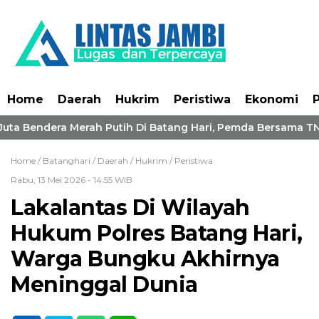
Home
Daerah
Hukrim
Peristiwa
Ekonomi
P
ta Bendera Merah Putih Di Batang Hari, Pemda Bersama TNI-
Home /
Batanghari
/
Daerah
/
Hukrim
/
Peristiwa
Rabu, 13 Mei 2026 - 14:55 WIB
Lakalantas Di Wilayah
Hukum Polres Batang Hari,
Warga Bungku Akhirnya
Meninggal Dunia