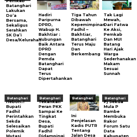
Pemkab
Batanghari
Lakukan
Hadiri
Tiga Tahun
Tak Lagi
Do’a
Paripurna
Dibawah
Mewah,
Bersama,
DPRD,
Kepemimpinan
Dari Fatwa
Sekaligus
Wabup H.
Fadhil –
Ke Aksi,
Serahkan
Bakhtiar :
Bakhtiar,
Pemkab
SK Da’i
Hubungan
Batanghari
Dan MUI
Desa/Kelurahan
Baik Antara
Terus Maju
Batang
DPRD
Dan
Hari Ajak
Dengan
Berkembang
Warga
Pemda
Sederhanakan
Batanghari
Makam
Dapat
Sesuai
Terus
Sunnah
Dipertahankan
Batanghari
Batanghari
Batanghari
Batanghari
Heboh..!
Tekankan
Pj Sekda
Bupati
Peran PKK
Mula P
Fadhil
Sampai Ke
Rambe
Ini
Perintahkan
Tingkat
Membuka
Penjelasan
Sekda
Desa,
Rakor
Kadis PUTR
Selesaikan
Bupati
Forum Satu
Tentang
Polemik
Fadhil
Data
Jalan Desa
Mutasi
Didampingi
Kabupaten