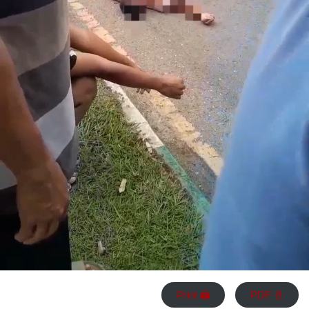
Print 🖨
PDF 📄