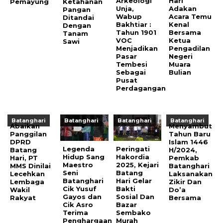
Arkeologi
Hari
Pemayung
Ketahanan
Unja,
Adakan
Pangan
Wabup
Acara Temu
Ditandai
Bakhtiar :
Kenal
Dengan
Tahun 1901
Bersama
Tanam
VOC
Ketua
Sawi
Menjadikan
Pengadilan
Pasar
Negeri
Tembesi
Muara
Sebagai
Bulian
Pusat
Perdagangan
Batanghari
Batanghari
Batanghari
Batanghari
Abaikan
Menyambut
Panggilan
Tahun Baru
DPRD
Islam 1446
Legenda
Peringati
Batang
H/2024,
Hidup Sang
Hakordia
Hari, PT
Pemkab
Maestro
2025, Kejari
MMS Dinilai
Batanghari
Seni
Batang
Lecehkan
Laksanakan
Batanghari
Hari Gelar
Lembaga
Zikir Dan
Cik Yusuf
Bakti
Wakil
Do’a
Gayos dan
Sosial Dan
Rakyat
Bersama
Cik Asro
Bazar
Terima
Sembako
Penghargaan
Murah