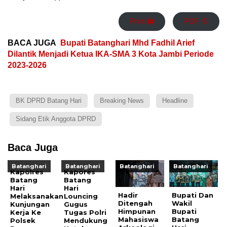
Print 🖨
PDF 📄
BACA JUGA
Bupati Batanghari Mhd Fadhil Arief
Dilantik Menjadi Ketua IKA-SMA 3 Kota Jambi Periode
2023-2026
BK DPRD Batang Hari
Breaking News
Headline
Sidang Etik Anggota DPRD
Baca Juga
Batanghari
Batanghari
Batanghari
Batanghari
Kapolres
Kapores
Batang
Batang
Hari
Hari
Hadir
Bupati Dan
Melaksanakan
Louncing
Ditengah
Wakil
Kunjungan
Gugus
Himpunan
Bupati
Kerja Ke
Tugas Polri
Mahasiswa
Batang
Polsek
Mendukung