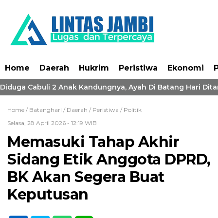
Home
Daerah
Hukrim
Peristiwa
Ekonomi
P
 Diduga Cabuli 2 Anak Kandungnya, Ayah Di Batang Hari Ditan
Home /
Batanghari
/
Daerah
/
Peristiwa
/
Politik
Selasa, 28 April 2026 - 12:19 WIB
Memasuki Tahap Akhir
Sidang Etik Anggota DPRD,
BK Akan Segera Buat
Keputusan