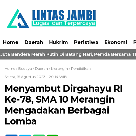
Home
Daerah
Hukrim
Peristiwa
Ekonomi
P
Juta Bendera Merah Putih Di Batang Hari, Pemda Bersama TNI
Home /
Budaya
/
Daerah
/
Merangin
/
Pendidikan
Selasa, 15 Agustus 2023 - 20:14 WIB
Menyambut Dirgahayu RI
Ke-78, SMA 10 Merangin
Mengadakan Berbagai
Lomba