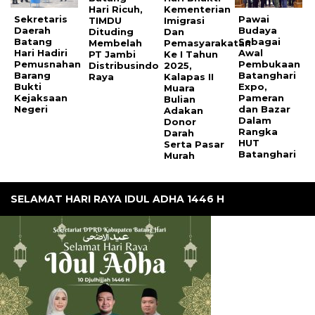
Hari Ricuh,
Kementerian
Sekretaris
Pawai
TIMDU
Imigrasi
Daerah
Budaya
Dituding
Dan
Batang
Sebagai
Membelah
Pemasyarakatan
Hari Hadiri
Awal
PT Jambi
Ke I Tahun
Pemusnahan
Pembukaan
Distribusindo
2025,
Barang
Batanghari
Raya
Kalapas II
Bukti
Expo,
Muara
Kejaksaan
Pameran
Bulian
Negeri
dan Bazar
Adakan
Dalam
Donor
Rangka
Darah
HUT
Serta Pasar
Batanghari
Murah
SELAMAT HARI RAYA IDUL ADHA 1446 H