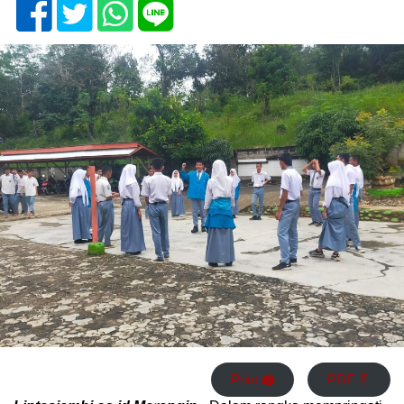
Print 🖨
PDF 📄