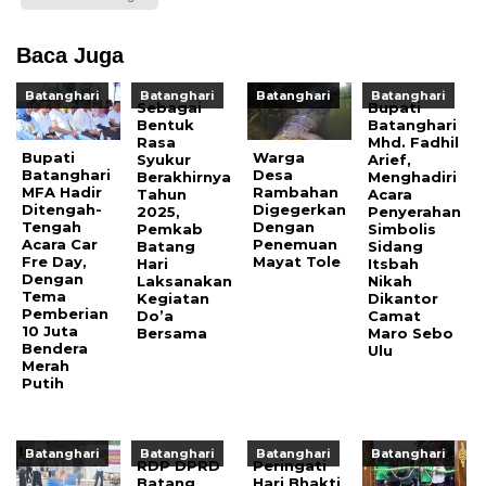
Baca Juga
Batanghari
Batanghari
Batanghari
Batanghari
Sebagai
Bupati
Bentuk
Batanghari
Rasa
Mhd. Fadhil
Bupati
Warga
Syukur
Arief,
Batanghari
Desa
Berakhirnya
Menghadiri
MFA Hadir
Rambahan
Tahun
Acara
Ditengah-
Digegerkan
2025,
Penyerahan
Tengah
Dengan
Pemkab
Simbolis
Acara Car
Penemuan
Batang
Sidang
Fre Day,
Mayat Tole
Hari
Itsbah
Dengan
Laksanakan
Nikah
Tema
Kegiatan
Dikantor
Pemberian
Do’a
Camat
10 Juta
Bersama
Maro Sebo
Bendera
Ulu
Merah
Putih
Batanghari
Batanghari
Batanghari
Batanghari
RDP DPRD
Peringati
Batang
Hari Bhakti