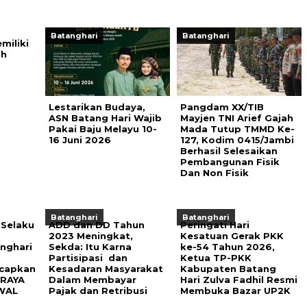
Batanghari
Batanghari
miliki
ah
Lestarikan Budaya,
Pangdam XX/TIB
ASN Batang Hari Wajib
Mayjen TNI Arief Gajah
Pakai Baju Melayu 10-
Mada Tutup TMMD Ke-
16 Juni 2026
127, Kodim 0415/Jambi
Berhasil Selesaikan
Pembangunan Fisik
Dan Non Fisik
Batanghari
Batanghari
 Selaku
ADD dan DD Tahun
Peringati Hari
2023 Meningkat,
Kesatuan Gerak PKK
nghari
Sekda: Itu Karna
ke-54 Tahun 2026,
Partisipasi dan
Ketua TP-PKK
capkan
Kesadaran Masyarakat
Kabupaten Batang
 RAYA
Dalam Membayar
Hari Zulva Fadhil Resmi
AWAL
Pajak dan Retribusi
Membuka Bazar UP2K