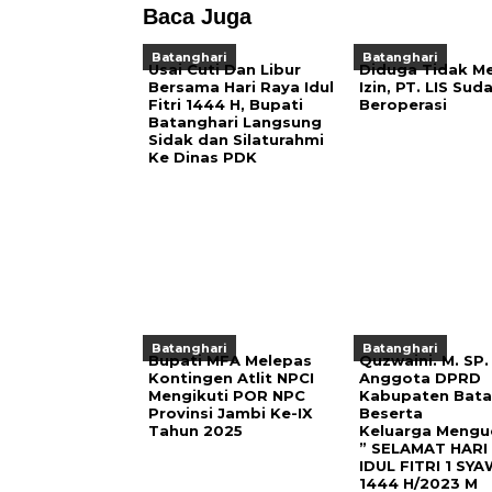
Baca Juga
Batanghari
Batanghari
Usai Cuti Dan Libur
Diduga Tidak Me
Bersama Hari Raya Idul
Izin, PT. LIS Sud
Fitri 1444 H, Bupati
Beroperasi
Batanghari Langsung
Sidak dan Silaturahmi
Ke Dinas PDK
Batanghari
Batanghari
Bupati MFA Melepas
Quzwaini. M. SP.
Kontingen Atlit NPCI
Anggota DPRD
Mengikuti POR NPC
Kabupaten Bata
Provinsi Jambi Ke-IX
Beserta
Tahun 2025
Keluarga Mengu
” SELAMAT HARI
IDUL FITRI 1 SY
1444 H/2023 M