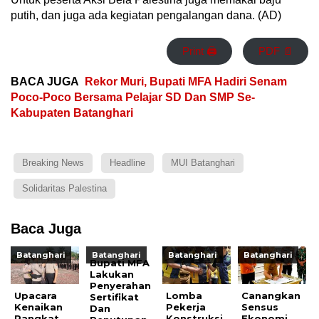
putih, dan juga ada kegiatan pengalangan dana. (AD)
Print 🖨
PDF 📄
BACA JUGA
Rekor Muri, Bupati MFA Hadiri Senam
Poco-Poco Bersama Pelajar SD Dan SMP Se-
Kabupaten Batanghari
Breaking News
Headline
MUI Batanghari
Solidaritas Palestina
Baca Juga
Batanghari
Batanghari
Batanghari
Batanghari
Bupati MFA
Lakukan
Penyerahan
Upacara
Lomba
Canangkan
Sertifikat
Kenaikan
Pekerja
Sensus
Dan
Pangkat
Konstruksi
Ekonomi