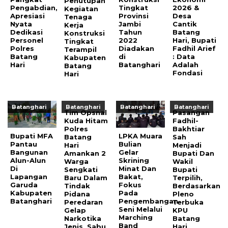
Penutupan
Pengabdian,
Tingkat
2026 &
Kegiatan
Apresiasi
Provinsi
Desa
Tenaga
Nyata
Jambi
Cantik
Kerja
Dedikasi
Tahun
Batang
Konstruksi
Personel
2022
Hari, Bupati
Tingkat
Polres
Diadakan
Fadhil Arief
Terampil
Batang
di
: Data
Kabupaten
Hari
Batanghari
Adalah
Batang
Fondasi
Hari
Batanghari
Batanghari
Batanghari
Batanghari
Tim Opsnal
Pasangan
Kuda Hitam
Fadhil-
Polres
Bakhtiar
Bupati MFA
LPKA Muara
Batang
Sah
Pantau
Bulian
Hari
Menjadi
Bangunan
Gelar
Amankan 2
Bupati Dan
Alun-Alun
Skrining
Warga
Wakil
Di
Minat Dan
Sengkati
Bupati
Lapangan
Bakat,
Baru Dalam
Terpilih,
Garuda
Fokus
Tindak
Berdasarkan
Kabupaten
Pada
Pidana
Pleno
Batanghari
Pengembangan
Peredaran
Terbuka
Seni Melalui
Gelap
KPU
Marching
Narkotika
Batang
Band
Jenis Sabu
Hari