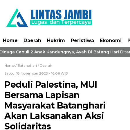
Home
Daerah
Hukrim
Peristiwa
Ekonomi
P
 Diduga Cabuli 2 Anak Kandungnya, Ayah Di Batang Hari Ditan
Home /
Batanghari
/
Daerah
Sabtu, 18 November 2023 - 16:06 WIB
Peduli Palestina, MUI
Bersama Lapisan
Masyarakat Batanghari
Akan Laksanakan Aksi
Solidaritas