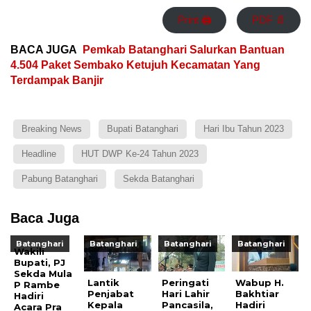
Print 🖨
PDF 📄
BACA JUGA
Pemkab Batanghari Salurkan Bantuan
4.504 Paket Sembako Ketujuh Kecamatan Yang
Terdampak Banjir
Breaking News
Bupati Batanghari
Hari Ibu Tahun 2023
Headline
HUT DWP Ke-24 Tahun 2023
Pabung Batanghari
Sekda Batanghari
Baca Juga
Batanghari
Batanghari
Batanghari
Batanghari
Wakili
Bupati, PJ
Sekda Mula
Lantik
Peringati
Wabup H.
P Rambe
Penjabat
Hari Lahir
Bakhtiar
Hadiri
Kepala
Pancasila,
Hadiri
Acara Pra