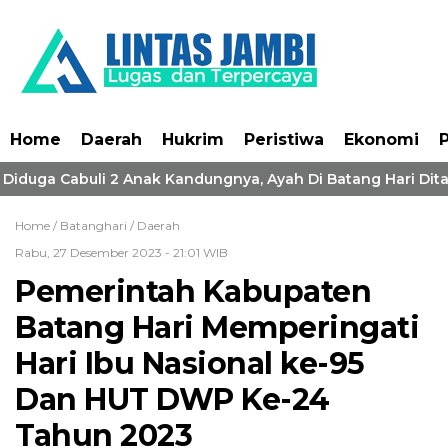
Home
Daerah
Hukrim
Peristiwa
Ekonomi
P
 Diduga Cabuli 2 Anak Kandungnya, Ayah Di Batang Hari Dita
Home /
Batanghari
/
Daerah
Rabu, 27 Desember 2023 - 21:01 WIB
Pemerintah Kabupaten
Batang Hari Memperingati
Hari Ibu Nasional ke-95
Dan HUT DWP Ke-24
Tahun 2023