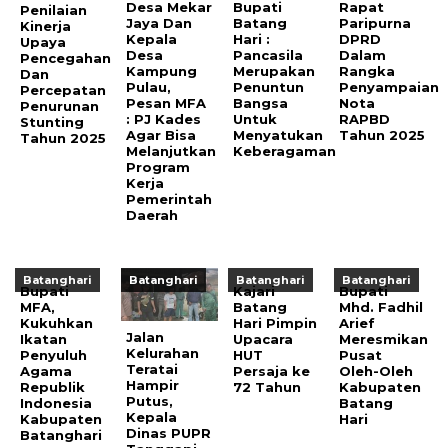
Desa Mekar
Bupati
Rapat
Penilaian
Jaya Dan
Batang
Paripurna
Kinerja
Kepala
Hari :
DPRD
Upaya
Desa
Pancasila
Dalam
Pencegahan
Kampung
Merupakan
Rangka
Dan
Pulau,
Penuntun
Penyampaian
Percepatan
Pesan MFA
Bangsa
Nota
Penurunan
: PJ Kades
Untuk
RAPBD
Stunting
Agar Bisa
Menyatukan
Tahun 2025
Tahun 2025
Melanjutkan
Keberagaman
Program
Kerja
Pemerintah
Daerah
Batanghari
Batanghari
Batanghari
Batanghari
Bupati
Kajari
Bupati
MFA,
Batang
Mhd. Fadhil
Kukuhkan
Hari Pimpin
Arief
Jalan
Ikatan
Upacara
Meresmikan
Kelurahan
Penyuluh
HUT
Pusat
Teratai
Agama
Persaja ke
Oleh-Oleh
Hampir
Republik
72 Tahun
Kabupaten
Putus,
Indonesia
Batang
Kepala
Kabupaten
Hari
Dinas PUPR
Batanghari