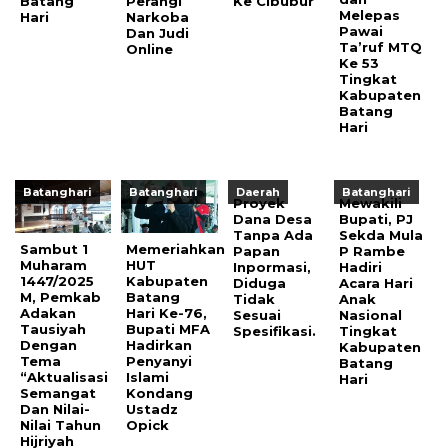
Batang
Perangi
Ke Cibubur
Melepas
Hari
Narkoba
Pawai
Dan Judi
Ta’ruf MTQ
Online
Ke 53
Tingkat
Kabupaten
Batang
Hari
Batanghari
Batanghari
Daerah
Batanghari
Proyek
Mewakili
Dana Desa
Bupati, PJ
Tanpa Ada
Sekda Mula
Sambut 1
Memeriahkan
Papan
P Rambe
Muharam
HUT
Inpormasi,
Hadiri
1447/2025
Kabupaten
Diduga
Acara Hari
M, Pemkab
Batang
Tidak
Anak
Adakan
Hari Ke-76,
Sesuai
Nasional
Tausiyah
Bupati MFA
Spesifikasi.
Tingkat
Dengan
Hadirkan
Kabupaten
Tema
Penyanyi
Batang
“Aktualisasi
Islami
Hari
Semangat
Kondang
Dan Nilai-
Ustadz
Nilai Tahun
Opick
Hijriyah