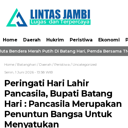
Home
Daerah
Hukrim
Peristiwa
Ekonomi
P
uta Bendera Merah Putih Di Batang Hari, Pemda Bersama TNI
Home /
Batanghari
/
Daerah
/
Peristiwa
/
Uncategorized
Senin, 1 Juni 2026 - 13:58 WIB
Peringati Hari Lahir
Pancasila, Bupati Batang
Hari : Pancasila Merupakan
Penuntun Bangsa Untuk
Menyatukan