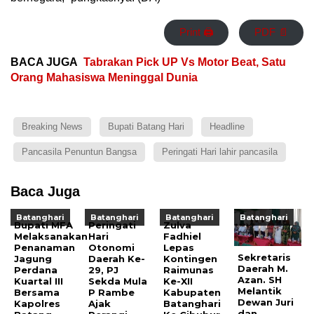
Print 🖨
PDF 📄
BACA JUGA
Tabrakan Pick UP Vs Motor Beat, Satu
Orang Mahasiswa Meninggal Dunia
Breaking News
Bupati Batang Hari
Headline
Pancasila Penuntun Bangsa
Peringati Hari lahir pancasila
Baca Juga
Batanghari
Batanghari
Batanghari
Batanghari
Bupati MFA
Peringati
Zulva
Melaksanakan
Hari
Fadhiel
Penanaman
Otonomi
Lepas
Sekretaris
Jagung
Daerah Ke-
Kontingen
Daerah M.
Perdana
29, PJ
Raimunas
Azan. SH
Kuartal III
Sekda Mula
Ke-XII
Melantik
Bersama
P Rambe
Kabupaten
Dewan Juri
Kapolres
Ajak
Batanghari
dan