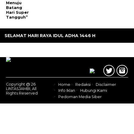
Menuju
Batang
Hari Super
Tangguh”
SELAMAT HARI RAYA IDUL ADHA 1446 H
Copyright @ 26
Home
Redaksi
Disclaimer
LINTASJAMBI, All
Info Iklan
Hubungi Kami
Rights Reserved
Pedoman Media Siber