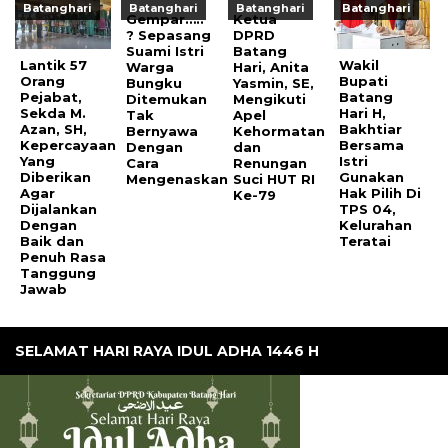
Batanghari
Batanghari
Batanghari
Batanghari
Gempar…..
Ketua
? Sepasang
DPRD
Suami Istri
Batang
Lantik 57
Wakil
Warga
Hari, Anita
Orang
Bupati
Bungku
Yasmin, SE,
Pejabat,
Batang
Ditemukan
Mengikuti
Sekda M.
Hari H,
Tak
Apel
Azan, SH,
Bakhtiar
Bernyawa
Kehormatan
Kepercayaan
Bersama
Dengan
dan
Yang
Istri
Cara
Renungan
Diberikan
Gunakan
Mengenaskan
Suci HUT RI
Agar
Hak Pilih Di
Ke-79
Dijalankan
TPS 04,
Dengan
Kelurahan
Baik dan
Teratai
Penuh Rasa
Tanggung
Jawab
SELAMAT HARI RAYA IDUL ADHA 1446 H