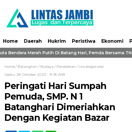
Home
Daerah
Hukrim
Peristiwa
Ekonomi
P
ta Bendera Merah Putih Di Batang Hari, Pemda Bersama TNI-P
Home /
Batanghari
/
Budaya
/
Pendidikan
/
Uncategorized
Sabtu, 28 Oktober 2023 - 19:18 WIB
Peringati Hari Sumpah
Pemuda, SMP. N 1
Batanghari Dimeriahkan
Dengan Kegiatan Bazar