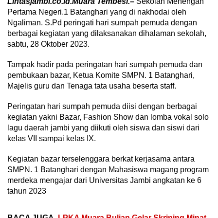
Lintasjambi.co.id.Muara Tembesi.
–
Sekolah Menengah
Pertama Negeri.1 Batanghari yang di nakhodai oleh
Ngaliman. S.Pd peringati hari sumpah pemuda dengan
berbagai kegiatan yang dilaksanakan dihalaman sekolah,
sabtu, 28 Oktober 2023.
Tampak hadir pada peringatan hari sumpah pemuda dan
pembukaan bazar, Ketua Komite SMPN. 1 Batanghari,
Majelis guru dan Tenaga tata usaha beserta staff.
Peringatan hari sumpah pemuda diisi dengan berbagai
kegiatan yakni Bazar, Fashion Show dan lomba vokal solo
lagu daerah jambi yang diikuti oleh siswa dan siswi dari
kelas VII sampai kelas IX.
Kegiatan bazar terselenggara berkat kerjasama antara
SMPN. 1 Batanghari dengan Mahasiswa magang program
merdeka mengajar dari Universitas Jambi angkatan ke 6
tahun 2023
BACA JUGA
LPKA Muara Bulian Gelar Skrining Minat