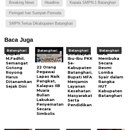
Breaking News
Headline
Kepala SMPN.1 Batanghari
Peringati hari Sumpah Pemuda
SMPN Tertua Dikabupaten Batanghari
Baca Juga
Batanghari
Batanghari
Batanghari
Batanghari
Bupati
Dihadapan
MFA
M.Fadhil,
Ibu-Ibu PKK
Membuka
Semangat
Se-
Secara
22 Orang
Gotong
Kabupaten
Resmi
Pegawai
Royong
Batanghari,
Lomba
Lapas Naik
Harus
Bupati MFA
Syair dalam
Pangkat,
Ditanamkan
Menjamin
Rangka
Kalapas IIB
Sejak Dini
Layanan
HUT
Muara
Kesehatan
Kabupaten
Bulian
Masyarakat
Batanghari
Lakukan
Serta
Penyematan
Pendidikan
Secara
Simbolis