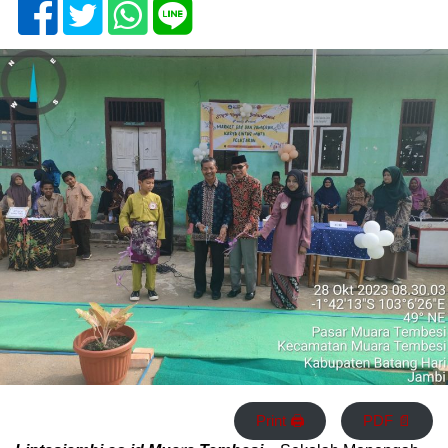
Print 🖨
PDF 📄