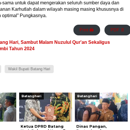
ama-sama untuk dapat mengerakan seluruh sumber daya dan
an Karhutlah dalam wilayah masing masing khususnya di
n optimal” Pungkasnya.
Print 🖨
PDF 📄
tang Hari, Sambut Malam Nuzulul Qur'an Sekaligus
ambi Tahun 2024
Wakil Bupati Batang Hari
Batanghari
Batanghari
Ketua DPRD Batang
Dinas Pangan,