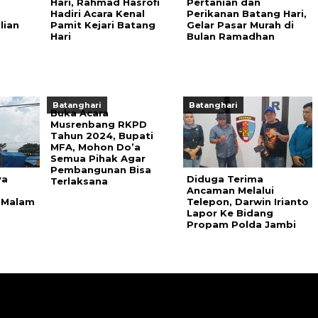
Hari, Rahmad Hasrofi
Pertanian dan
Hadiri Acara Kenal
Perikanan Batang Hari,
lian
Pamit Kejari Batang
Gelar Pasar Murah di
Hari
Bulan Ramadhan
Batanghari
Batanghari
Buka Acara
Musrenbang RKPD
Tahun 2024, Bupati
MFA, Mohon Do’a
Semua Pihak Agar
Pembangunan Bisa
ya
Diduga Terima
Terlaksana
Ancaman Melalui
 Malam
Telepon, Darwin Irianto
Lapor Ke Bidang
Propam Polda Jambi