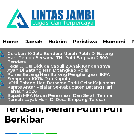
Home
Daerah
Hukrim
Peristiwa
Ekonomi
P
Gerakan 10 Juta Bendera Merah Putih Di Batang
Hari, Pemda Bersama TNI-Polri Bagikan 2.500
Bendera
Tega……..!!!! Diduga Cabuli 2 Anak Kandungnya,
Home /
Batanghari
/
Daerah
/
Peristiwa
Ayah Di Batang Hari Ditangkap Polisi
Polres Batang Hari Borong Penghargaan IKPA
Selasa, 5 Agustus 2025 - 20:37 WIB
Sempurna 100% Dari Kapolri
KONI Batang Hari Bersama Forki Gelar Kejuaraan
Polsek Maro Sebo Ilir Bagi-
Karate Antar Pelajar Se-Kabupaten Batang Hari
Tahaun 2026
Bagi Bendera Ke Desa
Bupati MFA Hadiri Peresmian Dan Serah Terima
Rumah Layak Huni Di Desa Simpang Terusan
Terusan, Merah Putih Pun
Berkibar