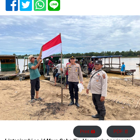
Print 🖨
PDF 📄