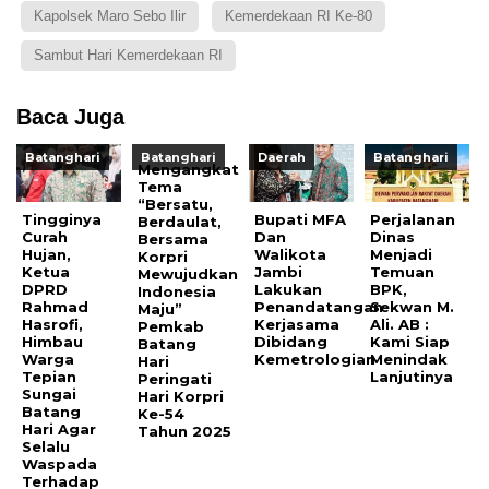
Kapolsek Maro Sebo Ilir
Kemerdekaan RI Ke-80
Sambut Hari Kemerdekaan RI
Baca Juga
Batanghari
Batanghari
Daerah
Batanghari
Mengangkat
Tema
“Bersatu,
Tingginya
Bupati MFA
Perjalanan
Berdaulat,
Curah
Dan
Dinas
Bersama
Hujan,
Walikota
Menjadi
Korpri
Ketua
Jambi
Temuan
Mewujudkan
DPRD
Lakukan
BPK,
Indonesia
Rahmad
Penandatangan
Sekwan M.
Maju”
Hasrofi,
Kerjasama
Ali. AB :
Pemkab
Himbau
Dibidang
Kami Siap
Batang
Warga
Kemetrologian
Menindak
Hari
Tepian
Lanjutinya
Peringati
Sungai
Hari Korpri
Batang
Ke-54
Hari Agar
Tahun 2025
Selalu
Waspada
Terhadap