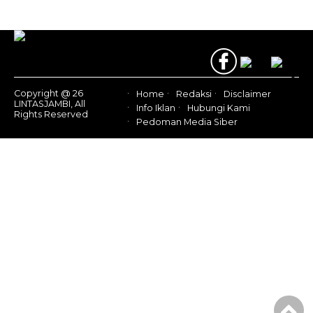
Copyright @ 26
Home
Redaksi
Disclaimer
LINTASJAMBI, All
Info Iklan
Hubungi Kami
Rights Reserved
Pedoman Media Siber