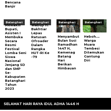
Bencana
Banjir
Batanghari
Batanghari
Batanghari
Batanghari
Mewakili
Wabup H.
Bupati,
Bakhtiar
Asisten I
Lepas
Menyambut
Heboh….
Membuka
Ratusan
Bulan Suci
Warga
Secara
Ofroader
Ramadhan
Muara
Resmi
Dalam
1447 H,
Tembesi
Festival
Rangka
Kemenag
Ditemukan
Lomba Seni
HUT-RI Ke
Batang
Gantung
Siswa
-79
Hari
Diri
Nasional
Berikan
Jenjang SD
Himbauan
dan SMP
Se-
Kabupaten
Batanghari
Tahun
2023
SELAMAT HARI RAYA IDUL ADHA 1446 H