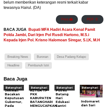
belum memberikan keterangan resmi terkait kabar
tewasnya Hairul. (DA)
Print 🖨
PDF 📄
BACA JUGA
Bupati MFA Hadiri Acara Kenal Pamit
Polda Jambi, Dari Irjen Pol Rusdi Hartono, M.S.i
Kepada Irjen Pol. Krisno Halomoan Siregar, S.I,K, M.H
Breaking News
Buronan
Desa Padang Kelapo
Headline
Pembunuh Istri
Baca Juga
Batanghari
Batanghari
Batanghari
Batanghari
Sekwan
KETUA TP-
Polres
Bacakan
PKK
Batang
Keputusan
KABUPATEN
Hari
Indomaret
Gubernur,
BATANGHARI
Edukasi
dan Sari
Pada
MENGUCAPKAN
Santri