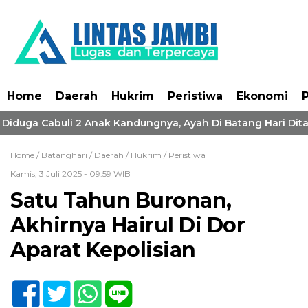
Home
Daerah
Hukrim
Peristiwa
Ekonomi
P
! Diduga Cabuli 2 Anak Kandungnya, Ayah Di Batang Hari Dita
Home /
Batanghari
/
Daerah
/
Hukrim
/
Peristiwa
Kamis, 3 Juli 2025 - 09:59 WIB
Satu Tahun Buronan,
Akhirnya Hairul Di Dor
Aparat Kepolisian