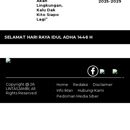
Akan
2025-2029
Lingkungan,
Kalu Dak
Kito Siapo
Lagi”
SELAMAT HARI RAYA IDUL ADHA 1446 H
Copyright @ 26
Home
Redaksi
Disclaimer
LINTASJAMBI, All
Info Iklan
Hubungi Kami
Rights Reserved
Pedoman Media Siber