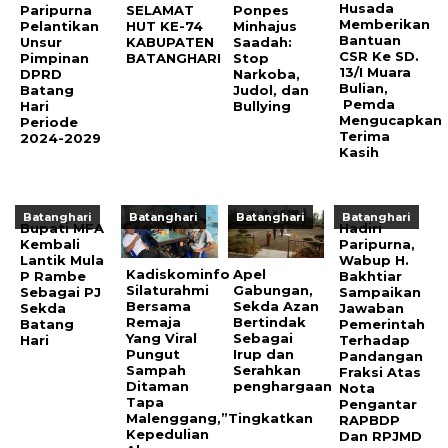
Husada
Paripurna
SELAMAT
Ponpes
Memberikan
Pelantikan
HUT KE-74
Minhajus
Bantuan
Unsur
KABUPATEN
Saadah:
CSR Ke SD.
Pimpinan
BATANGHARI
Stop
13/I Muara
DPRD
Narkoba,
Bulian,
Batang
Judol, dan
Pemda
Hari
Bullying
Mengucapkan
Periode
Terima
2024-2029
Kasih
Batanghari
Batanghari
Batanghari
Batanghari
Bupati MFA
Hadiri
Kembali
Paripurna,
Lantik Mula
Wabup H.
Kadiskominfo
Apel
P Rambe
Bakhtiar
Silaturahmi
Gabungan,
Sebagai PJ
Sampaikan
Bersama
Sekda Azan
Sekda
Jawaban
Remaja
Bertindak
Batang
Pemerintah
Yang Viral
Sebagai
Hari
Terhadap
Pungut
Irup dan
Pandangan
Sampah
Serahkan
Fraksi Atas
Ditaman
penghargaan
Nota
Tapa
Pengantar
Malenggang,”Tingkatkan
RAPBDP
Kepedulian
Dan RPJMD