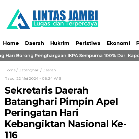
Home
Daerah
Hukrim
Peristiwa
Ekonomi
P
g Hari Borong Penghargaan IKPA Sempurna 100% Dari Kapolr
Home /
Batanghari
/
Daerah
Rabu, 22 Mei 2024 - 08:24 WIB
Sekretaris Daerah
Batanghari Pimpin Apel
Peringatan Hari
Kebangiktan Nasional Ke-
116