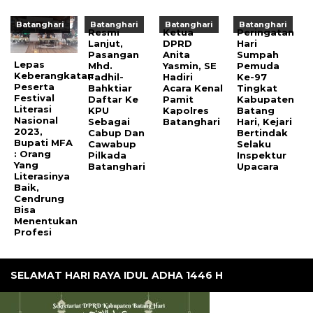
Batanghari
Batanghari
Batanghari
Batanghari
Resmi
Ketua
Peringatan
Lanjut,
DPRD
Hari
Pasangan
Anita
Sumpah
Lepas
Mhd.
Yasmin, SE
Pemuda
Keberangkatan
Fadhil-
Hadiri
Ke-97
Peserta
Bahktiar
Acara Kenal
Tingkat
Festival
Daftar Ke
Pamit
Kabupaten
Literasi
KPU
Kapolres
Batang
Nasional
Sebagai
Batanghari
Hari, Kejari
2023,
Cabup Dan
Bertindak
Bupati MFA
Cawabup
Selaku
: Orang
Pilkada
Inspektur
Yang
Batanghari
Upacara
Literasinya
Baik,
Cendrung
Bisa
Menentukan
Profesi
SELAMAT HARI RAYA IDUL ADHA 1446 H