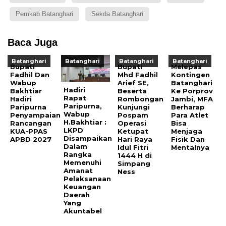
Pemkab Batanghari
Sekda Batanghari
Baca Juga
Batanghari
Batanghari
Batanghari
Batanghari
Bupati
Bupati
Melepas
Fadhil Dan
Mhd Fadhil
Kontingen
Wabup
Arief SE,
Batanghari
Hadiri
Bakhtiar
Beserta
Ke Porprov
Rapat
Hadiri
Rombongan
Jambi, MFA
Paripurna,
Paripurna
Kunjungi
Berharap
Wabup
Penyampaian
Pospam
Para Atlet
H.Bakhtiar :
Rancangan
Operasi
Bisa
LKPD
KUA-PPAS
Ketupat
Menjaga
Disampaikan
APBD 2027
Hari Raya
Fisik Dan
Dalam
Idul Fitri
Mentalnya
Rangka
1444 H di
Memenuhi
Simpang
Amanat
Ness
Pelaksanaan
Keuangan
Daerah
Yang
Akuntabel