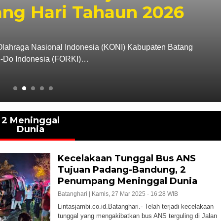
ng Hari Tahaun 2026
e Olahraga Nasional Indonesia (KONI) Kabupaten Batang
e-Do Indonesia (FORKI)…
2 Meninggal
Dunia
Kecelakaan Tunggal Bus ANS
Tujuan Padang-Bandung, 2
Penumpang Meninggal Dunia
Batanghari |
Kamis, 27 Mar 2025 - 16:28 WIB
Lintasjambi.co.id.Batanghari.- Telah terjadi kecelakaan
tunggal yang mengakibatkan bus ANS terguling di Jalan