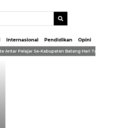
l
Internasional
Pendidikan
Opini
 Antar Pelajar Se-Kabupaten Batang Hari Tahaun 2026
Bupati MFA Hadiri P
Serah Terima Rumah 