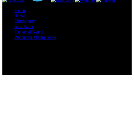
Home
Redaksi
Disclaimer
Info Iklan
Hubungi Kami
Pedoman Media Siber
Copyright @ 2026 LINTASJAMBI, All Rights Reserved
Member JMSI Group