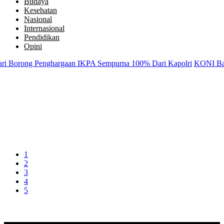
Budaya
Kesehatan
Nasional
Internasional
Pendidikan
Opini
 Borong Penghargaan IKPA Sempurna 100% Dari Kapolri
KONI Batang 
1
2
3
4
5