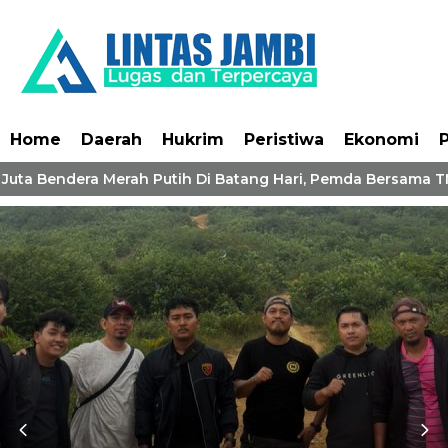
Home
Daerah
Hukrim
Peristiwa
Ekonomi
P
Juta Bendera Merah Putih Di Batang Hari, Pemda Bersama TNI