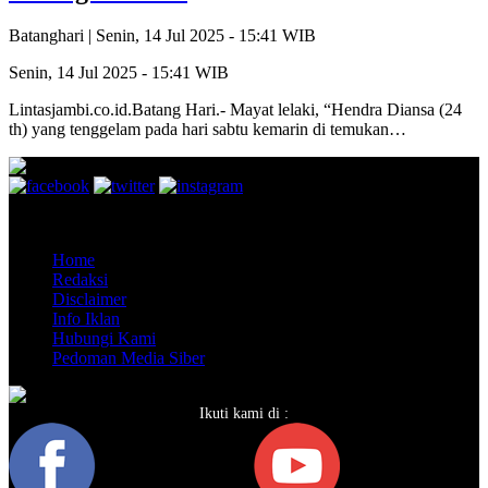
Batanghari |
Senin, 14 Jul 2025 - 15:41 WIB
Senin, 14 Jul 2025 - 15:41 WIB
Lintasjambi.co.id.Batang Hari.- Mayat lelaki, “Hendra Diansa (24
th) yang tenggelam pada hari sabtu kemarin di temukan…
Copyright @ 26 LINTASJAMBI, All Rights Reserved
Home
Redaksi
Disclaimer
Info Iklan
Hubungi Kami
Pedoman Media Siber
Ikuti kami di :