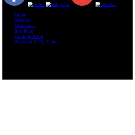
Home
Redaksi
Disclaimer
Info Iklan
Hubungi Kami
Pedoman Media Siber
Copyright @ 2026 LINTASJAMBI, All Rights Reserved
Member JMSI Group