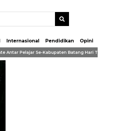
l
Internasional
Pendidikan
Opini
Antar Pelajar Se-Kabupaten Batang Hari Tahaun 2026
pati MFA Hadiri Peresm
rah Terima Rumah Layak