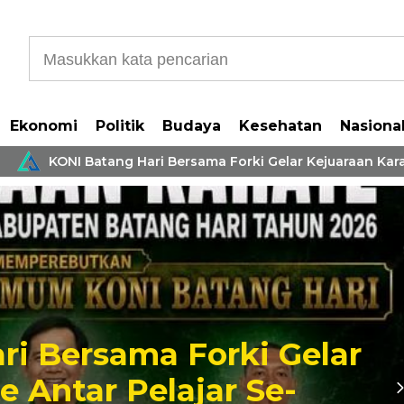
Ekonomi
Politik
Budaya
Kesehatan
Nasiona
KONI Batang Hari Bersama Forki Gelar Kejuaraan Karate 
sama Forki Gelar
Bu
r Pelajar Se-
Se