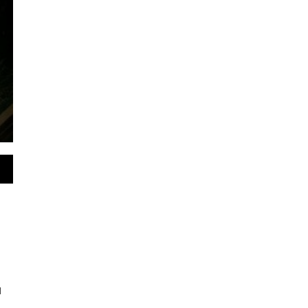
sa Simpang Terusan
, 4 Agu 2026 - 21:00 WIB
sjambi.co.id.Batang Hari.- Bupati Batang Hari Mhd. Fadhil Arief
presiasi kegiatan peresmian serta serah terima…
l