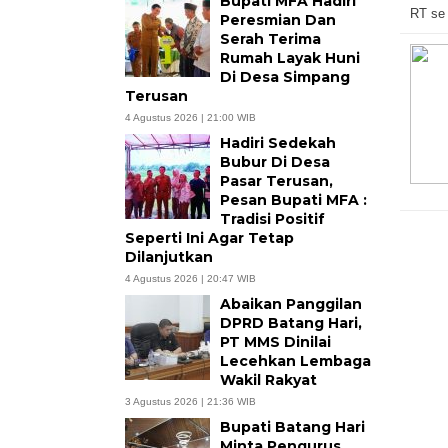
Bupati MFA Hadiri
RT se
Peresmian Dan
Serah Terima
Rumah Layak Huni
Di Desa Simpang
Terusan
4 Agustus 2026 | 21:00 WIB
Hadiri Sedekah
Bubur Di Desa
Pasar Terusan,
Pesan Bupati MFA :
Tradisi Positif
Seperti Ini Agar Tetap
Dilanjutkan
4 Agustus 2026 | 20:47 WIB
Abaikan Panggilan
DPRD Batang Hari,
PT MMS Dinilai
Lecehkan Lembaga
Wakil Rakyat
3 Agustus 2026 | 21:36 WIB
Bupati Batang Hari
Minta Pengurus