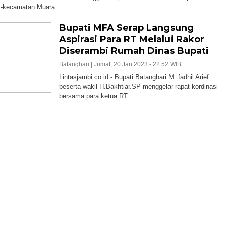
 -kecamatan Muara…
Bupati MFA Serap Langsung
Aspirasi Para RT Melalui Rakor
Diserambi Rumah Dinas Bupati
Batanghari |
Jumat, 20 Jan 2023 - 22:52 WIB
Lintasjambi.co.id.- Bupati Batanghari M. fadhil Arief
beserta wakil H.Bakhtiar.SP menggelar rapat kordinasi
bersama para ketua RT…