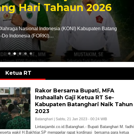
ri Tahaun 2026
De
Selasa
onal Indonesia (KONI) Kabupaten Batang
Linta
 (FORKI)…
menga
Ketua RT
Rakor Bersama Bupati, MFA
Inshaallah Gaji Ketua RT Se-
Kabupaten Batanghari Naik Tahun
2023
Batanghari |
Sabtu, 21 Jan 2023 - 00:24 WIB
Lintasjambi.co.id.Batanghari.- Bupati Batanghari M. fadhi
beserta wakil H.Bakhtiar.SP menggelar rapat kordinasi bersama para ketua