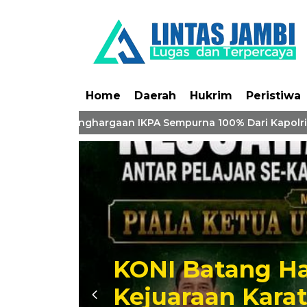
Home
Daerah
Hukrim
Peristiwa
i Borong Penghargaan IKPA Sempurna 100% Dari Kapolri
KONI Batang Hari Ber
Kejuaraan Karate Anta