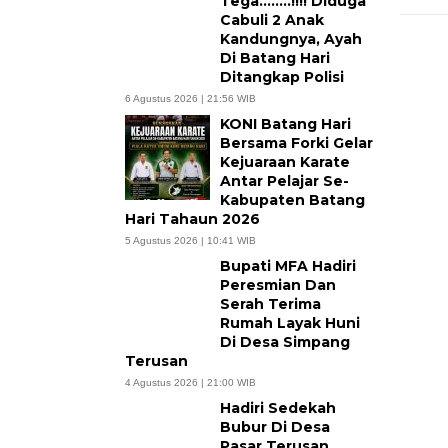
Tega……..!!!! Diduga
Cabuli 2 Anak
Kandungnya, Ayah
Di Batang Hari
Ditangkap Polisi
6 Agustus 2026 | 21:56 WIB
KONI Batang Hari
Bersama Forki Gelar
Kejuaraan Karate
Antar Pelajar Se-
Kabupaten Batang
Hari Tahaun 2026
5 Agustus 2026 | 10:41 WIB
Bupati MFA Hadiri
Peresmian Dan
Serah Terima
Rumah Layak Huni
Di Desa Simpang
Terusan
4 Agustus 2026 | 21:00 WIB
Hadiri Sedekah
Bubur Di Desa
Pasar Terusan,