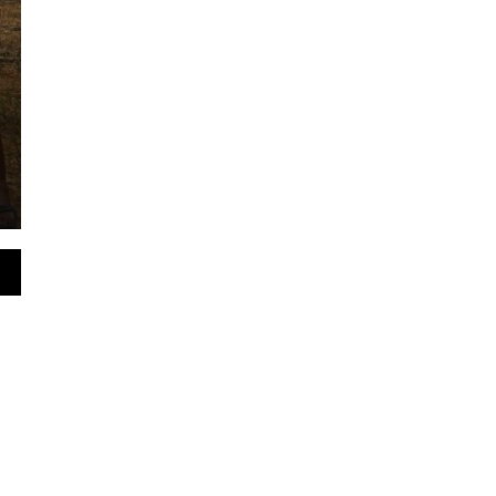
banggakan kembali ditorehkan Polres Batang Hari.
polri atas…