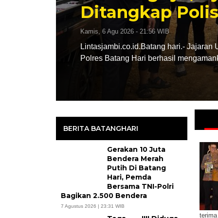
lisi
 Jajaran Unit Pelayanan Perempuan dan Anak – PPA Satreskrim
mengamankan…
BERITA BATANGHARI
Gerakan 10 Juta
Bendera Merah
Putih Di Batang
Hari, Pemda
Bersama TNI-Polri
Bagikan 2.500 Bendera
7 Agustus 2026 | 23:31 WIB
terima