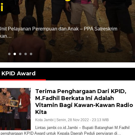
Dari Kapolri
Rabu, 5 Agu 2026 - 22:00 WIB
Lintasjambi.co.id.Batang Hari.- Prestasi mem
yakni menerima Piagam Penghargaan dari Ka
KPID Award
Terima Penghargaan Dari KPID,
M.Fadhil Berkata Ini Adalah
Vitamin Bagi Kawan-Kawan Radio
Kita
Kota Jambi |
Senin, 28 Nov 2022 - 23:13 WIB
Lintas jambi.co.id.Jambi – Bupati Batanghari M.Fadhil
 penghargaan KPID Award untuk Kepala Daerah Peduli penyiaran di…