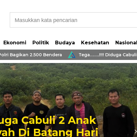
Ekonomi
Politik
Budaya
Kesehatan
Nasiona
 Bagikan 2.500 Bendera
Tega……..!!!! Diduga Cabuli 2 
Polres Batang Har
Penghargaan IKP