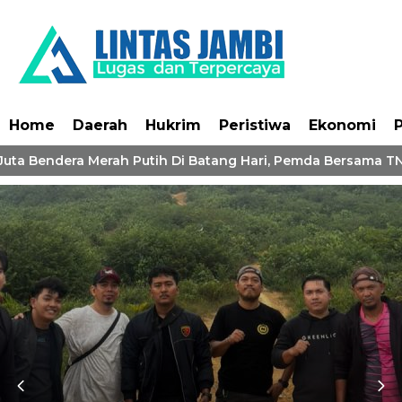
Home
Daerah
Hukrim
Peristiwa
Ekonomi
P
uta Bendera Merah Putih Di Batang Hari, Pemda Bersama TNI