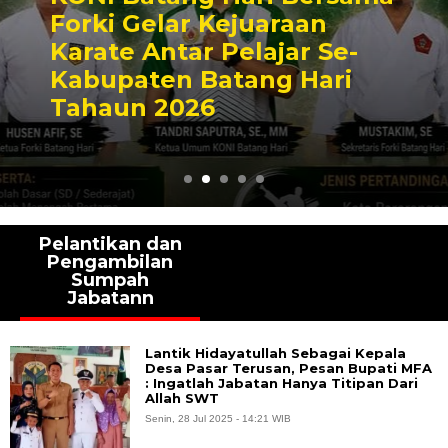
Forki Gelar Kejuaraan
Karate Antar Pelajar Se-
Kabupaten Batang Hari
Tahaun 2026
Pelantikan dan
Pengambilan
Sumpah
Jabatann
Lantik Hidayatullah Sebagai Kepala
Desa Pasar Terusan, Pesan Bupati MFA
: Ingatlah Jabatan Hanya Titipan Dari
Allah SWT
Senin, 28 Jul 2025 - 14:21 WIB