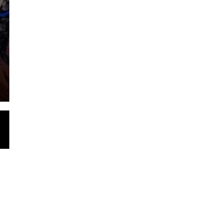
Dilanjutkan
Selasa, 4 Agu 2026 - 20:47 WIB
Lintasjambi.co.id.Batang Hari.- Bupati Batang Hari M
Sedekah Bubur” dan doa bersama…