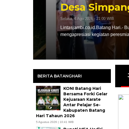
26
Desa Simpang 
Selasa, 4 Agu 2026 - 21:00 WIB
Batang
Lintasjambi.co.id.Batang Hari.- Bupati 
mengapresiasi kegiatan peresmian sert
BERITA BATANGHARI
KONI Batang Hari
Bersama Forki Gelar
Kejuaraan Karate
Antar Pelajar Se-
Kabupaten Batang
Hari Tahaun 2026
5 Agustus 2026 | 10:41 WIB