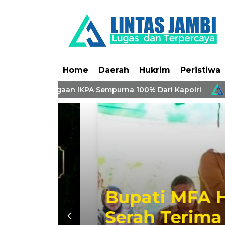
Home
Daerah
Hukrim
Peristiwa
ng Penghargaan IKPA Sempurna 100% Dari Kapolri
KON
lar
Bupati MFA Had
Serah Terima R