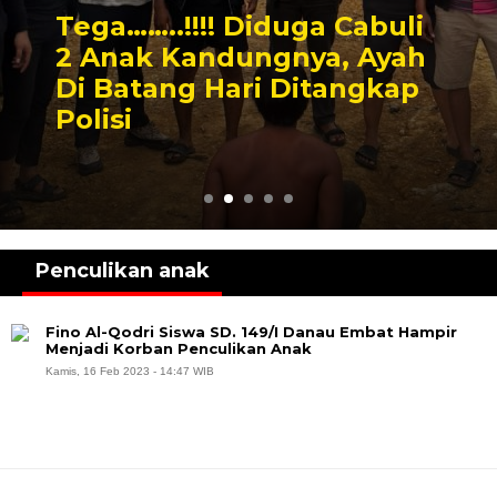
Tega……..!!!! Diduga Cabuli
2 Anak Kandungnya, Ayah
Di Batang Hari Ditangkap
Polisi
Penculikan anak
Fino Al-Qodri Siswa SD. 149/I Danau Embat Hampir
Menjadi Korban Penculikan Anak
Kamis, 16 Feb 2023 - 14:47 WIB