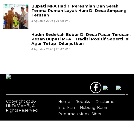
Bupati MFA Hadiri Peresmian Dan Serah
Terima Rumah Layak Huni Di Desa Simpang
Terusan
4 Agustus 2026 | 21:00 WIB
Hadiri Sedekah Bubur Di Desa Pasar Terusan,
Pesan Bupati MFA : Tradisi Positif Seperti Ini
Agar Tetap Dilanjutkan
4 Agustus 2026 | 20:47 WIB
Copyright @ 26
Home
Redaksi
Disclaimer
LINTASJAMBI, All
Info Iklan
Hubungi Kami
Rights Reserved
Pedoman Media Siber