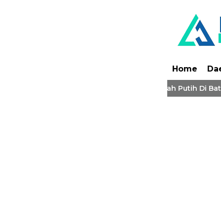
Home
Da
Gerakan 10 Juta Bendera Merah Putih Di Batang Ha