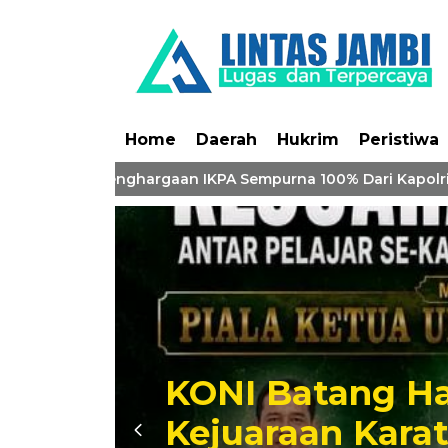
Home
Daerah
Hukrim
Peristiwa
i Borong Penghargaan IKPA Sempurna 100% Dari Kapolri
KONI Batang Hari Ber
Kejuaraan Karate Anta