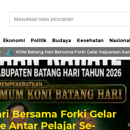
Ekonomi
Politik
Budaya
Kesehatan
Nasiona
KONI Batang Hari Bersama Forki Gelar Kejuaraan Karate 
sama Forki Gelar
Bu
r Pelajar Se-
Se