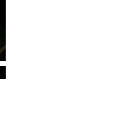
sa Simpang Terusan
, 4 Agu 2026 - 21:00 WIB
sjambi.co.id.Batang Hari.- Bupati Batang Hari Mhd. Fadhil Arief
presiasi kegiatan peresmian serta serah terima…