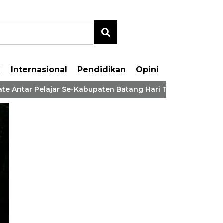
l
Internasional
Pendidikan
Opini
Antar Pelajar Se-Kabupaten Batang Hari Tahaun 2026
pati MFA Hadiri Peresm
rah Terima Rumah Layak