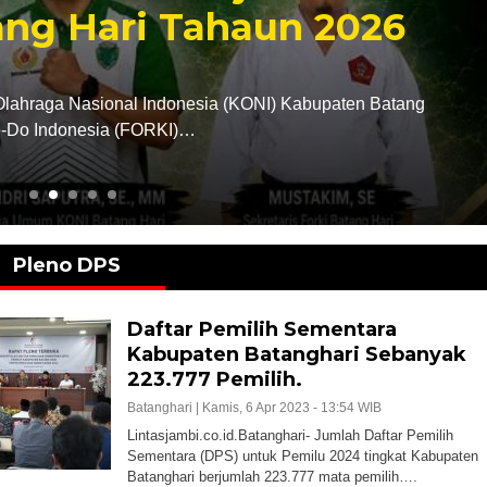
ri Tahaun 2026
De
Selasa
onal Indonesia (KONI) Kabupaten Batang
Linta
 (FORKI)…
menga
Pleno DPS
Daftar Pemilih Sementara
Kabupaten Batanghari Sebanyak
223.777 Pemilih.
Batanghari |
Kamis, 6 Apr 2023 - 13:54 WIB
Lintasjambi.co.id.Batanghari- Jumlah Daftar Pemilih
Sementara (DPS) untuk Pemilu 2024 tingkat Kabupaten
Batanghari berjumlah 223.777 mata pemilih….