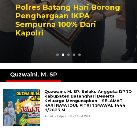
Polres Batang Hari Borong
Penghargaan IKPA
Sempurna 100% Dari
Kapolri
Quzwaini. M. SP
Quzwaini. M. SP. Selaku Anggota DPRD
Kabupaten Batanghari Beserta
Keluarga Mengucapkan ” SELAMAT
HARI RAYA IDUL FITRI 1 SYAWAL 1444
H/2023 M
Jumat, 21 Apr 2023 - 14:34 WIB