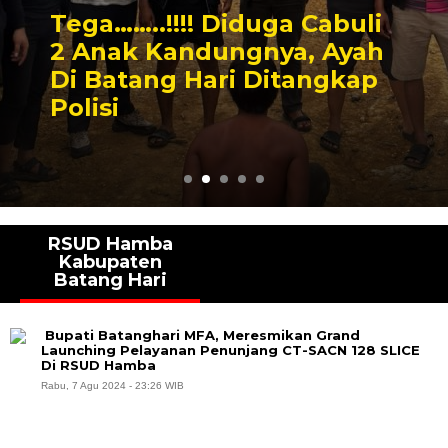
Tega……..!!!! Diduga Cabuli
2 Anak Kandungnya, Ayah
Di Batang Hari Ditangkap
Polisi
RSUD Hamba
Kabupaten
Batang Hari
Bupati Batanghari MFA, Meresmikan Grand
Launching Pelayanan Penunjang CT-SACN 128 SLICE
Di RSUD Hamba
Rabu, 7 Agu 2024 - 23:26 WIB