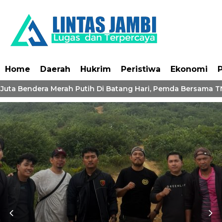
Home
Daerah
Hukrim
Peristiwa
Ekonomi
P
Juta Bendera Merah Putih Di Batang Hari, Pemda Bersama TN