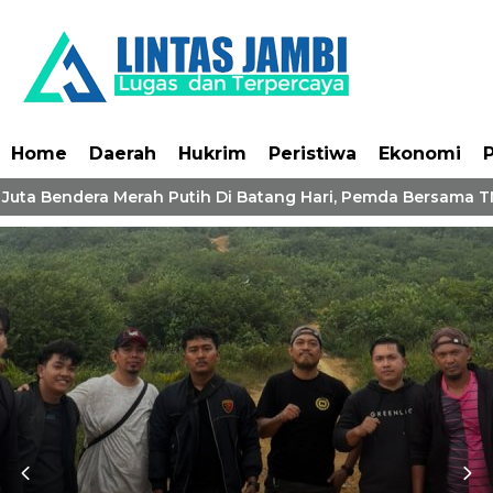
Home
Daerah
Hukrim
Peristiwa
Ekonomi
P
Juta Bendera Merah Putih Di Batang Hari, Pemda Bersama TN