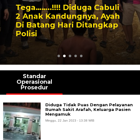
Tega……..!!!! Diduga Cabuli
2 Anak Kandungnya, Ayah
Di Batang Hari Ditangkap
Polisi
Standar
Operasional
Prosedur
Diduga Tidak Puas Dengan Pelayanan
Rumah Sakit Arafah, Keluarga Pasien
Mengamuk
Minggu, 22 Jan 2023 - 13:38 WIB