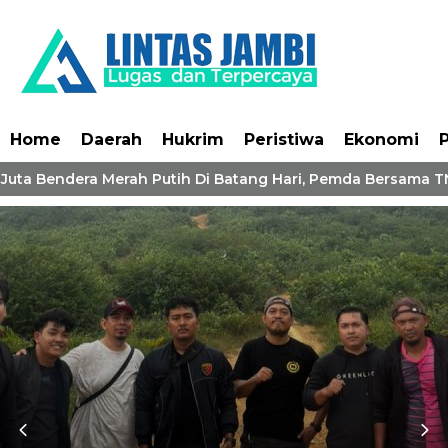
Home
Daerah
Hukrim
Peristiwa
Ekonomi
P
Juta Bendera Merah Putih Di Batang Hari, Pemda Bersama TNI