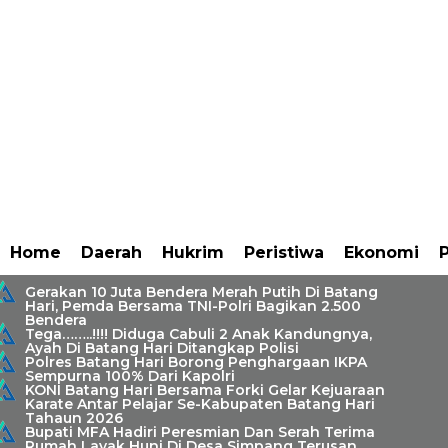
Home
Daerah
Hukrim
Peristiwa
Ekonomi
P
Gerakan 10 Juta Bendera Merah Putih Di Batang
Hari, Pemda Bersama TNI-Polri Bagikan 2.500
Bendera
Tega……..!!!! Diduga Cabuli 2 Anak Kandungnya,
Ayah Di Batang Hari Ditangkap Polisi
Polres Batang Hari Borong Penghargaan IKPA
Sempurna 100% Dari Kapolri
KONI Batang Hari Bersama Forki Gelar Kejuaraan
Karate Antar Pelajar Se-Kabupaten Batang Hari
Tahaun 2026
Bupati MFA Hadiri Peresmian Dan Serah Terima
Gerakan 10 Juta Bendera
Rumah Layak Huni Di Desa Simpang Terusan