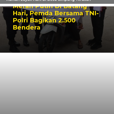
Merah Putih Di Batang
Hari, Pemda Bersama TNI-
Polri Bagikan 2.500
Bendera