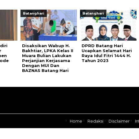
Batanghari
Batanghari
diri
Disaksikan Wabup H.
DPRD Batang Hari
r
Bakhtiar, LPKA Kelas II
Ucapkan Selamat Hari
men
Muara Bulian Lakukan
Raya Idul Fitri 1444 H.
iode
Perjanjian Kerjasama
Tahun 2023
Dengan MUI Dan
BAZNAS Batang Hari
Home
Redaksi
Disclaimer
In