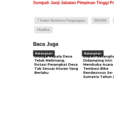
Sumpah Janji Jabatan Pimpinan Tinggi P
7 Kades Menerima Penghargaan
BBGRM
Headline
Baca Juga
Batanghari
Batanghari
Diduga Kepala Desa
Bupati Batangha
Teluk Melintang,
Didamping Istri
Rotasi Perangkat Desa
Membuka Acara
Tak Sesuai Aturan Yang
Tembesi Bike
Berlaku
Rendezvous Se-
Sumatra Tahun 