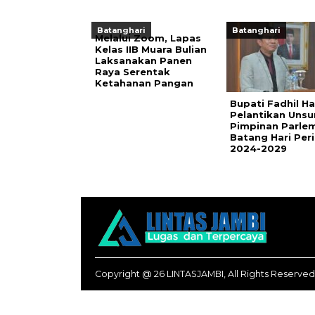
Batanghari
Batanghari
Melalui Zoom, Lapas
Kelas IIB Muara Bulian
Laksanakan Panen
Raya Serentak
Ketahanan Pangan
Bupati Fadhil Ha
Pelantikan Unsu
Pimpinan Parle
Batang Hari Per
2024-2029
Copyright @ 26 LINTASJAMBI, All Rights Reserved