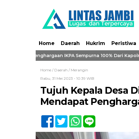
Home
Daerah
Hukrim
Peristiwa
orong Penghargaan IKPA Sempurna 100% Dari Kapolri
Home /
Daerah
/
Merangin
Rabu, 31 Mei 2023 - 10:39 WIB
Tujuh Kepala Desa Di
Mendapat Pengharga