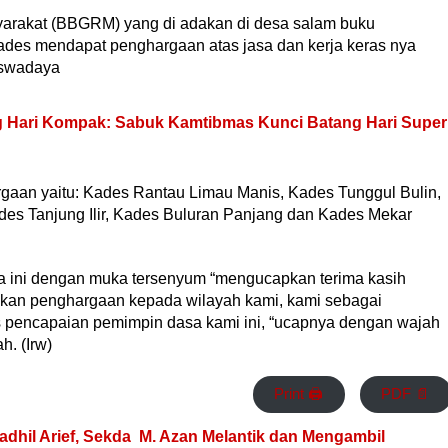
yarakat (BBGRM) yang di adakan di desa salam buku
ades mendapat penghargaan atas jasa dan kerja keras nya
 swadaya
g Hari Kompak: Sabuk Kamtibmas Kunci Batang Hari Super
aan yaitu: Kades Rantau Limau Manis, Kades Tunggul Bulin,
s Tanjung Ilir, Kades Buluran Panjang dan Kades Mekar
dia ini dengan muka tersenyum “mengucapkan terima kasih
ikan penghargaan kepada wilayah kami, kami sebagai
 pencapaian pemimpin dasa kami ini, “ucapnya dengan wajah
. (Irw)
Print 🖨
PDF 📄
dhil Arief, Sekda M. Azan Melantik dan Mengambil