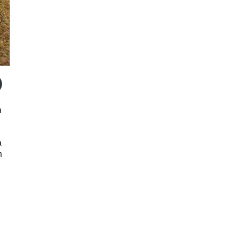
n
a
h