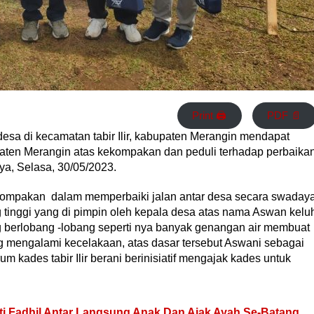
Print 🖨
PDF 📄
desa di kecamatan tabir Ilir, kabupaten Merangin mendapat
ten Merangin atas kekompakan dan peduli terhadap perbaika
a, Selasa, 30/05/2023.
kekompakan dalam memperbaiki jalan antar desa secara swaday
 tinggi yang di pimpin oleh kepala desa atas nama Aswan kelu
g berlobang -lobang seperti nya banyak genangan air membuat
ng mengalami kecelakaan, atas dasar tersebut Aswani sebagai
m kades tabir Ilir berani berinisiatif mengajak kades untuk
ti Fadhil Antar Langsung Anak Dan Ajak Ayah Se-Batang