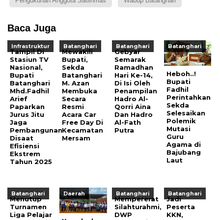
Pengukuhan Anggota Satlinmas
Wabup Batanghari
Baca Juga
Infrastruktur
Batanghari
Batanghari
Batanghari
Tampil Di
Mewakili
Gebyar
Stasiun TV
Bupati,
Semarak
Nasional,
Sekda
Ramadhan
Heboh..!
Bupati
Batanghari
Hari Ke-14,
Bupati
Batanghari
M. Azan
Di Isi Oleh
Fadhil
Mhd.Fadhil
Membuka
Penampilan
Perintahkan
Arief
Secara
Hadro Al-
Sekda
Paparkan
Resmi
Qorri Aina
Selesaikan
Jurus Jitu
Acara Car
Dan Hadro
Polemik
Jaga
Free Day Di
Al-Fath
Mutasi
Pembangunan
Kecamatan
Putra
Guru
Disaat
Mersam
Agama di
Efisiensi
Bajubang
Ekstrem
Laut
Tahun 2025
Batanghari
Daerah
Batanghari
Batanghari
Menutup
Mempererat
Jadi
Turnamen
Silahturahmi,
Peserta
Liga Pelajar
DWP
KKN,