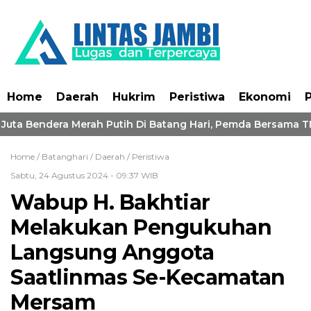
Home
Daerah
Hukrim
Peristiwa
Ekonomi
P
uta Bendera Merah Putih Di Batang Hari, Pemda Bersama TNI
Home /
Batanghari
/
Daerah
/
Peristiwa
Sabtu, 24 Agustus 2024 - 09:37 WIB
Wabup H. Bakhtiar
Melakukan Pengukuhan
Langsung Anggota
Saatlinmas Se-Kecamatan
Mersam