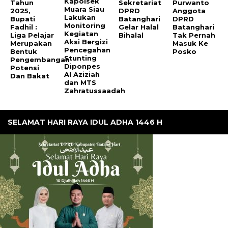
Kapolsek
Tahun
Sekretariat
Purwanto
Muara Siau
2025,
DPRD
Anggota
Lakukan
Bupati
Batanghari
DPRD
Monitoring
Fadhil :
Gelar Halal
Batanghari
Kegiatan
Liga Pelajar
Bihalal
Tak Pernah
Aksi Bergizi
Merupakan
Masuk Ke
Pencegahan
Bentuk
Posko
Stunting
Pengembangan
Diponpes
Potensi
Al Aziziah
Dan Bakat
dan MTS
Zahratussaadah
SELAMAT HARI RAYA IDUL ADHA 1446 H