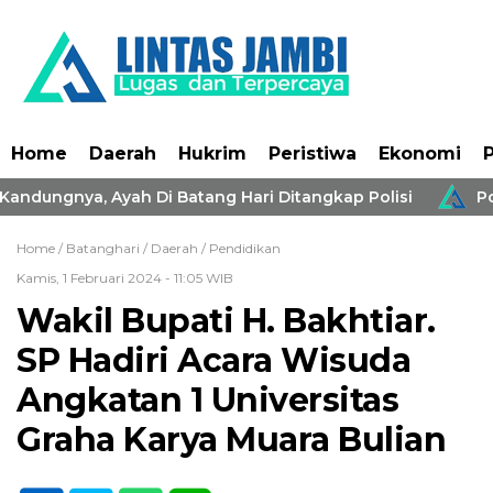
Home
Daerah
Hukrim
Peristiwa
Ekonomi
P
 Kandungnya, Ayah Di Batang Hari Ditangkap Polisi
Pol
Home /
Batanghari
/
Daerah
/
Pendidikan
Kamis, 1 Februari 2024 - 11:05 WIB
Wakil Bupati H. Bakhtiar.
SP Hadiri Acara Wisuda
Angkatan 1 Universitas
Graha Karya Muara Bulian