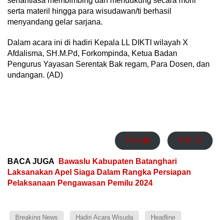
senantiasa membimbing dan mendukung secara moril
serta materil hingga para wisudawan/ti berhasil
menyandang gelar sarjana.
Dalam acara ini di hadiri Kepala LL DIKTI wilayah X
Afdalisma, SH.M.Pd, Forkompinda, Ketua Badan
Pengurus Yayasan Serentak Bak regam, Para Dosen, dan
undangan. (AD)
Print 🖨
PDF 📄
BACA JUGA
Bawaslu Kabupaten Batanghari
Laksanakan Apel Siaga Dalam Rangka Persiapan
Pelaksanaan Pengawasan Pemilu 2024
Breaking News
Hadiri Acara Wisuda
Headline