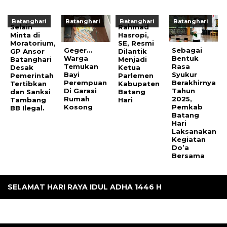
Batanghari
Batanghari
Batanghari
Batanghari
Selain
Rahmad
Minta di
Hasropi,
Moratorium,
SE, Resmi
Geger…
Sebagai
GP Ansor
Dilantik
Warga
Bentuk
Batanghari
Menjadi
Temukan
Rasa
Desak
Ketua
Bayi
Syukur
Pemerintah
Parlemen
Perempuan
Berakhirnya
Tertibkan
Kabupaten
Di Garasi
Tahun
dan Sanksi
Batang
Rumah
2025,
Tambang
Hari
Kosong
Pemkab
BB Ilegal.
Batang
Hari
Laksanakan
Kegiatan
Do’a
Bersama
SELAMAT HARI RAYA IDUL ADHA 1446 H