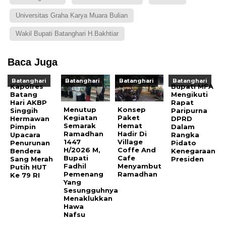
Universitas Graha Karya Muara Bulian
Wakil Bupati Batanghari H.Bakhtiar
Baca Juga
Batanghari
Batanghari
Batanghari
Batanghari
Kapolres
Bupati MFA
Batang
Mengikuti
Hari AKBP
Rapat
Menutup
Konsep
Singgih
Paripurna
Kegiatan
Paket
Hermawan
DPRD
Semarak
Hemat
Pimpin
Dalam
Ramadhan
Hadir Di
Upacara
Rangka
1447
Village
Penurunan
Pidato
H/2026 M,
Coffe And
Bendera
Kenegaraan
Bupati
Cafe
Sang Merah
Presiden
Fadhil
Menyambut
Putih HUT
Pemenang
Ramadhan
Ke 79 RI
Yang
Sesungguhnya
Menaklukkan
Hawa
Nafsu