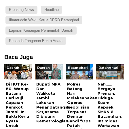
Breaking News
Headline
Ilhamuddin Wakil Ketua DPRD Batanghari
Laporan Keuangan Pemerintah Daerah
Penanda Tanganan Berita Acara
Baca Juga
Daerah
Daerah
Batanghari
Batanghari
Di HUT Ke-
Bupati MFA
Polres
Nah……
80, Wabup
Dan
Batang
Bergaya
Batang
Walikota
Hari
Preman,
Hari Puji
Jambi
Melaksanakan
Diduga
Capaian
Lakukan
Operasi
Suami
Pemkot
Penandatangan
Kepolisian
Kepsek
Jambi: Ini
Kerjasama
Terpusat
SMKN 6
Bukti Kerja
Dibidang
Dengan
Batanghari,
Nyata
Kemetrologian
Sandi “Ops
Intimidasi
Untuk
Patuh
Wartawan