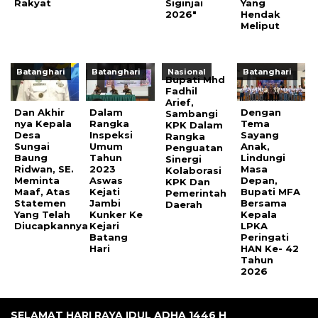
Rakyat
Siginjai
Yang
2026″
Hendak
Meliput
Batanghari
Batanghari
Nasional
Batanghari
Bupati Mhd
Fadhil
Arief,
Dan Akhir
Dalam
Dengan
Sambangi
nya Kepala
Rangka
Tema
KPK Dalam
Desa
Inspeksi
Sayang
Rangka
Sungai
Umum
Anak,
Penguatan
Baung
Tahun
Lindungi
Sinergi
Ridwan, SE.
2023
Masa
Kolaborasi
Meminta
Aswas
Depan,
KPK Dan
Maaf, Atas
Kejati
Bupati MFA
Pemerintah
Statemen
Jambi
Bersama
Daerah
Yang Telah
Kunker Ke
Kepala
Diucapkannya
Kejari
LPKA
Batang
Peringati
Hari
HAN Ke- 42
Tahun
2026
SELAMAT HARI RAYA IDUL ADHA 1446 H