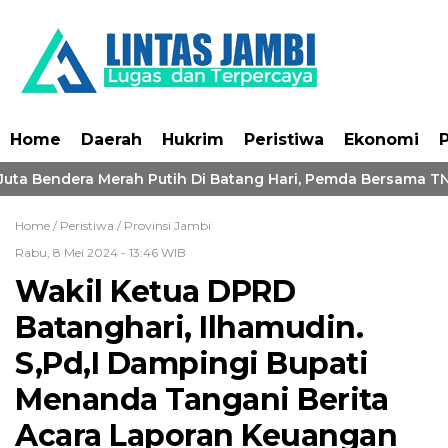
Home
Daerah
Hukrim
Peristiwa
Ekonomi
P
ta Bendera Merah Putih Di Batang Hari, Pemda Bersama TNI-
Home /
Peristiwa
/
Provinsi Jambi
Rabu, 8 Mei 2024 - 13:46 WIB
Wakil Ketua DPRD
Batanghari, Ilhamudin.
S,Pd,I Dampingi Bupati
Menanda Tangani Berita
Acara Laporan Keuangan