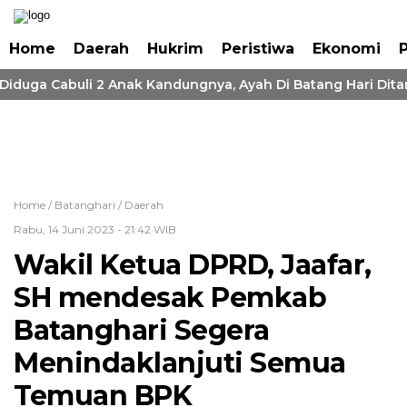
Home
Daerah
Hukrim
Peristiwa
Ekonomi
P
 Diduga Cabuli 2 Anak Kandungnya, Ayah Di Batang Hari Dita
Home /
Batanghari
/
Daerah
Rabu, 14 Juni 2023 - 21:42 WIB
Wakil Ketua DPRD, Jaafar,
SH mendesak Pemkab
Batanghari Segera
Menindaklanjuti Semua
Temuan BPK