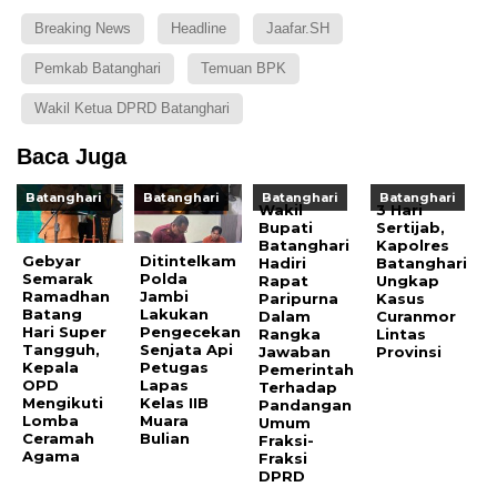
Breaking News
Headline
Jaafar.SH
Pemkab Batanghari
Temuan BPK
Wakil Ketua DPRD Batanghari
Baca Juga
Batanghari
Batanghari
Batanghari
Batanghari
Wakil
3 Hari
Bupati
Sertijab,
Batanghari
Kapolres
Gebyar
Ditintelkam
Hadiri
Batanghari
Semarak
Polda
Rapat
Ungkap
Ramadhan
Jambi
Paripurna
Kasus
Batang
Lakukan
Dalam
Curanmor
Hari Super
Pengecekan
Rangka
Lintas
Tangguh,
Senjata Api
Jawaban
Provinsi
Kepala
Petugas
Pemerintah
OPD
Lapas
Terhadap
Mengikuti
Kelas IIB
Pandangan
Lomba
Muara
Umum
Ceramah
Bulian
Fraksi-
Agama
Fraksi
DPRD