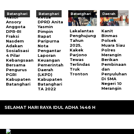
Batanghari
Batanghari
Batanghari
Daerah
Hasbi
Ketua
Ansory
DPRD Anita
Anggota
Yasmin
Lakalantas
Kanit
DPR-RI
Pimpin
Penghujung
Binmas
Fraksi
Rapat
Tahun
Polsek
Nasdem
Paripurna
2025,
Muara Siau
Adakan
Nota
Kakek
Polres
Sosialisasi
Pengantar
Parjono
Merangin
4 Pilar
Laporan
Tewas
Berikan
Kebangsaan
Keuangan
Terlindas
Pembinaan
Bersama
Pemerintah
Truk
dan
Pengurus
Daerah
Tronton
Penyuluhan
PGRI
(LKPD)
Di SMA
Kabupaten
Kabupaten
Negeri 10
Batanghari
Batanghari
Merangin
TA 2022
SELAMAT HARI RAYA IDUL ADHA 1446 H