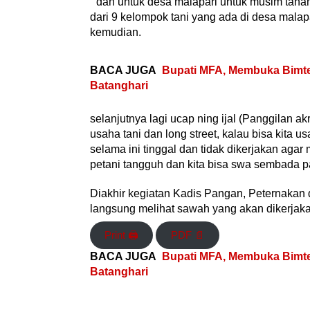
” dan untuk desa malapari untuk musim tana
dari 9 kelompok tani yang ada di desa malapa
kemudian.
BACA JUGA
Bupati MFA, Membuka Bimt
Batanghari
selanjutnya lagi ucap ning ijal (Panggilan a
usaha tani dan long street, kalau bisa kita
selama ini tinggal dan tidak dikerjakan agar
petani tangguh dan kita bisa swa sembada p
Diakhir kegiatan Kadis Pangan, Peternakan
langsung melihat sawah yang akan dikerjak
Print 🖨
PDF 📄
BACA JUGA
Bupati MFA, Membuka Bimt
Batanghari