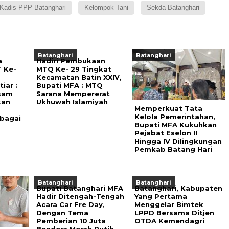
Kadis PPP Batanghari
Kelompok Tani
Sekda Batanghari
Batanghari
Batanghari
a
Hadiri Pembukaan
 Ke-
MTQ Ke- 29 Tingkat
Kecamatan Batin XXIV,
iar :
Bupati MFA : MTQ
sam
Sarana Mempererat
kan
Ukhuwah Islamiyah
Memperkuat Tata
Kelola Pemerintahan,
rbagai
Bupati MFA Kukuhkan
Pejabat Eselon II
Hingga IV Dilingkungan
Pemkab Batang Hari
Batanghari
Batanghari
Bupati Batanghari MFA
Batanghari, Kabupaten
Hadir Ditengah-Tengah
Yang Pertama
Acara Car Fre Day,
Menggelar Bimtek
Dengan Tema
LPPD Bersama Ditjen
Pemberian 10 Juta
OTDA Kemendagri