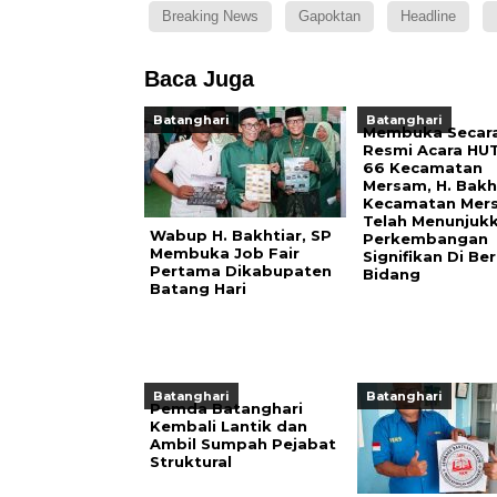
Breaking News
Gapoktan
Headline
Baca Juga
Batanghari
Batanghari
Membuka Secar
Resmi Acara HUT
66 Kecamatan
Mersam, H. Bakht
Kecamatan Mer
Telah Menunjuk
Wabup H. Bakhtiar, SP
Perkembangan
Membuka Job Fair
Signifikan Di Be
Pertama Dikabupaten
Bidang
Batang Hari
Batanghari
Batanghari
Pemda Batanghari
Kembali Lantik dan
Ambil Sumpah Pejabat
Struktural