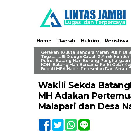
Home
Daerah
Hukrim
Peristiwa
Gerakan 10 Juta Bendera Merah Putih Di 
Tega……..!!!! Diduga Cabuli 2 Anak Kandun
Polres Batang Hari Borong Penghargaan 
KONI Batang Hari Bersama Forki Gelar Ke
Home /
Batanghari
/
Daerah
Bupati MFA Hadiri Peresmian Dan Serah 
Selasa, 9 Mei 2023 - 17:13 WIB
Wakili Sekda Batangh
MH Adakan Pertemu
Malapari dan Desa Na