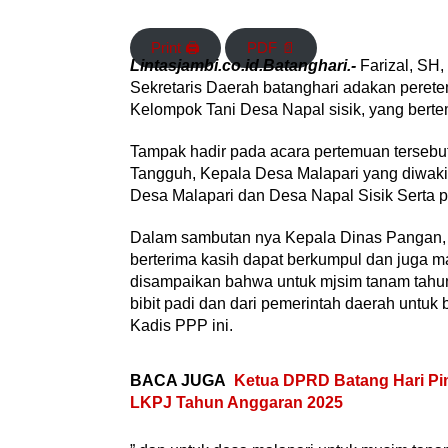
Print 🖨
PDF 📄
Lintasjambi.co.id.Batanghari.-
Farizal, SH
Sekretaris Daerah batanghari adakan pere
Kelompok Tani Desa Napal sisik, yang berte
Tampak hadir pada acara pertemuan terseb
Tangguh, Kepala Desa Malapari yang diwakil
Desa Malapari dan Desa Napal Sisik Serta p
Dalam sambutan nya Kepala Dinas Pangan, 
berterima kasih dapat berkumpul dan juga m
disampaikan bahwa untuk mjsim tanam tahun
bibit padi dan dari pemerintah daerah untuk 
Kadis PPP ini.
BACA JUGA
Ketua DPRD Batang Hari Pi
LKPJ Tahun Anggaran 2025