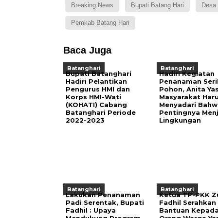
Breaking News
Bupati Batang Hari
Desa 
Pemkab Batang Hari
Baca Juga
Batanghari
Batanghari
Bupati Batanghari
Hadiri Kegiatan
Hadiri Pelantikan
Penanaman Seri
Pengurus HMI dan
Pohon, Anita Yas
Korps HMI-Wati
Masyarakat Har
(KOHATI) Cabang
Menyadari Bahw
Batanghari Periode
Pentingnya Men
2022-2023
Lingkungan
Batanghari
Batanghari
Lakukan Penanaman
Ketua TP-PKK Z
Padi Serentak, Bupati
Fadhil Serahkan
Fadhil : Upaya
Bantuan Kepada