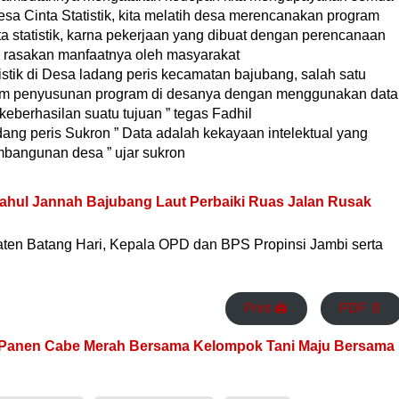
esa Cinta Statistik, kita melatih desa merencanakan program
tatistik, karna pekerjaan yang dibuat dengan perencanaan
i rasakan manfaatnya oleh masyarakat
istik di Desa ladang peris kecamatan bajubang, salah satu
lam penyusunan program di desanya dengan menggunakan data
keberhasilan suatu tujuan ” tegas Fadhil
ang peris Sukron ” Data adalah kekayaan intelektual yang
bangunan desa ” ujar sukron
tahul Jannah Bajubang Laut Perbaiki Ruas Jalan Rusak
ten Batang Hari, Kepala OPD dan BPS Propinsi Jambi serta
Print 🖨
PDF 📄
SP Panen Cabe Merah Bersama Kelompok Tani Maju Bersama