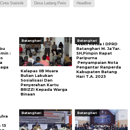
Cinta Statistik
Desa Ladang Peris
Headline
Batanghari
Batanghari
Wakil Ketua I DPRD
bu
Batanghari M. Ja’far.
min :
SH,Pimpin Rapat
us
Paripurna
a
Penyampaian Nota
jaga
Pengantar Ranperda
Kalapas IIB Muara
Kabupaten Batang
Bulian Lakukan
Hari T.A. 2023
Sosialisasi Dan
Penyerahan Kartu
BRIZZI Kepada Warga
Binaan
Batanghari
Batanghari
ulva
 13