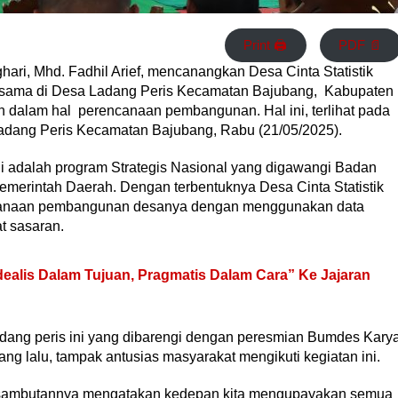
Print 🖨
PDF 📄
hari, Mhd. Fadhil Arief, mencanangkan Desa Cinta Statistik
sama di Desa Ladang Peris Kecamatan Bajubang, Kabupaten
 dalam hal perencanaan pembangunan. Hal ini, terlihat pada
Ladang Peris Kecamatan Bajubang, Rabu (21/05/2025).
ni adalah program Strategis Nasional yang digawangi Badan
emerintah Daerah. Dengan terbentuknya Desa Cinta Statistik
canaan pembangunan desanya dengan menggunakan data
t sasaran.
ealis Dalam Tujuan, Pragmatis Dalam Cara” Ke Jajaran
adang peris ini yang dibarengi dengan peresmian Bumdes Kary
ng lalu, tampak antusias masyarakat mengikuti kegiatan ini.
am sambutannya mengatakan kedepan kita mengupayakan semua