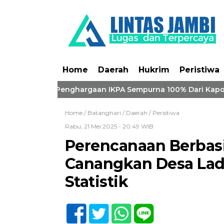
Home
Daerah
Hukrim
Peristiwa
i Borong Penghargaan IKPA Sempurna 100% Dari Kapolri
Home /
Batanghari
/
Daerah
/
Peristiwa
Rabu, 21 Mei 2025 - 20:49 WIB
Perencanaan Berbasi
Canangkan Desa Lada
Statistik