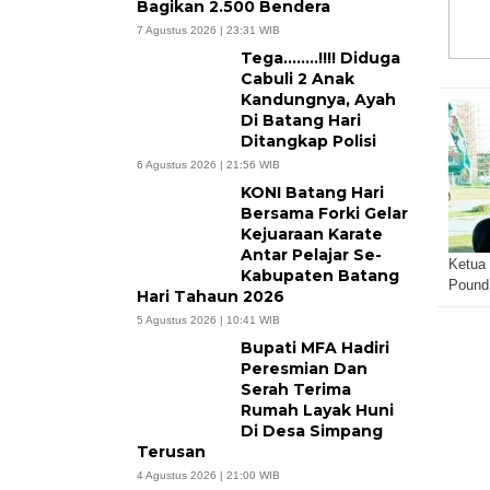
Bagikan 2.500 Bendera
7 Agustus 2026 | 23:31 WIB
Tega……..!!!! Diduga
Cabuli 2 Anak
Kandungnya, Ayah
Di Batang Hari
Ditangkap Polisi
6 Agustus 2026 | 21:56 WIB
KONI Batang Hari
Bersama Forki Gelar
Kejuaraan Karate
Antar Pelajar Se-
Ketua 
Kabupaten Batang
Poun
Hari Tahaun 2026
5 Agustus 2026 | 10:41 WIB
Bupati MFA Hadiri
Peresmian Dan
Serah Terima
Rumah Layak Huni
Di Desa Simpang
Terusan
4 Agustus 2026 | 21:00 WIB