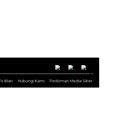
fo Iklan
Hubungi Kami
Pedoman Media Siber