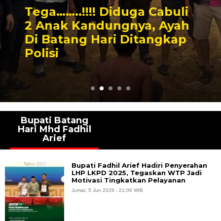
li
Polres Batang Hari Bor
ah
Penghargaan IKPA
ap
Sempurna 100% Dari
Kapolri
Bupati Batang
Hari Mhd Fadhil
Arief
Bupati Fadhil Arief Hadiri Penyerahan
LHP LKPD 2025, Tegaskan WTP Jadi
Motivasi Tingkatkan Pelayanan
Jumat, 5 Jun 2026 - 21:06 WIB