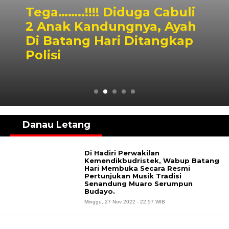
Tega……..!!!! Diduga Cabuli
2 Anak Kandungnya, Ayah
Di Batang Hari Ditangkap
Polisi
Danau Letang
Di Hadiri Perwakilan
Kemendikbudristek, Wabup Batang
Hari Membuka Secara Resmi
Pertunjukan Musik Tradisi
Senandung Muaro Serumpun
Budayo.
Minggu, 27 Nov 2022 - 22:57 WIB