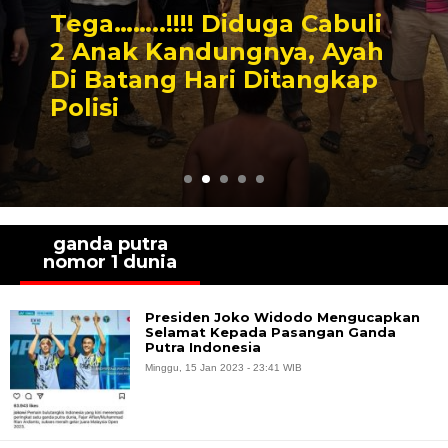
Tega……..!!!! Diduga Cabuli
2 Anak Kandungnya, Ayah
Di Batang Hari Ditangkap
Polisi
ganda putra
nomor 1 dunia
Presiden Joko Widodo Mengucapkan
Selamat Kepada Pasangan Ganda
Putra Indonesia
Minggu, 15 Jan 2023 - 23:41 WIB