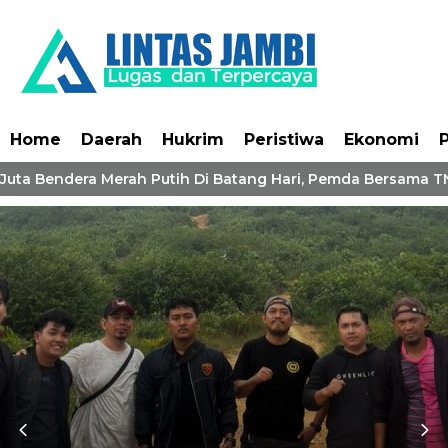
Home
Daerah
Hukrim
Peristiwa
Ekonomi
P
Juta Bendera Merah Putih Di Batang Hari, Pemda Bersama TNI