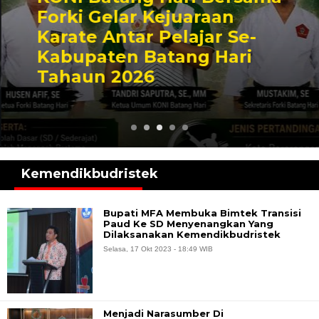
Forki Gelar Kejuaraan
Karate Antar Pelajar Se-
Kabupaten Batang Hari
Tahaun 2026
Kemendikbudristek
Bupati MFA Membuka Bimtek Transisi
Paud Ke SD Menyenangkan Yang
Dilaksanakan Kemendikbudristek
Selasa, 17 Okt 2023 - 18:49 WIB
Menjadi Narasumber Di