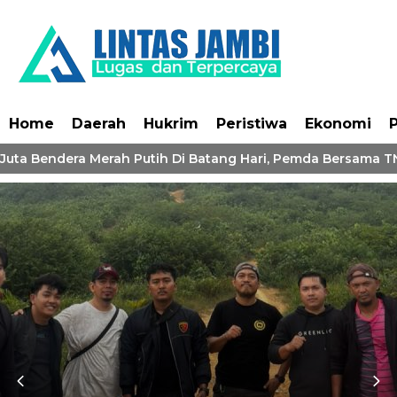
Home
Daerah
Hukrim
Peristiwa
Ekonomi
P
Juta Bendera Merah Putih Di Batang Hari, Pemda Bersama TNI